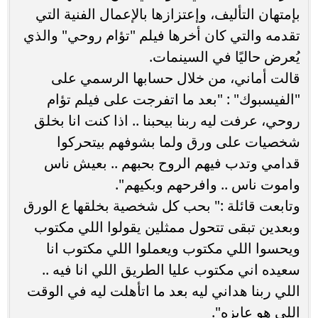
بإمتهان التأليف، وإعتزازها بالإعمال الفنية التي
تقدمه والتي كان أخرها فيلم "تؤام روحي" والذي
يُعرض حاليًا في السينمات.
قالت أماني، من خلال حسابها الرسمي على
"الفيسبوك" : "بعد ما اتفرجت على فيلم تؤام
روحي، عرفت ليه ربنا بيحبنا .. اذا كنت انا بخلق
شخصيات على ورق ولما بشوفهم بيتحركوا
قدامي وتدب فيهم الروح بحبهم .. بعيش ناس
واموت ناس .. وافرحهم وبكيهم".
وتابعت قائلة :" بحب كل شخصية بخلقها ع الورق
وبعدين تبقى تتحول ممثلين يقولوا اللي مكتوب
ويحسوا اللي مكتوب ويعملوا اللي مكتوب انا
سعيده اني مكتوب عليا الطريق اللي انا فيه ..
اللي ربنا هداني ليه بعد ما اتأهلت ليه في الوقت
اللي هو عايزه".