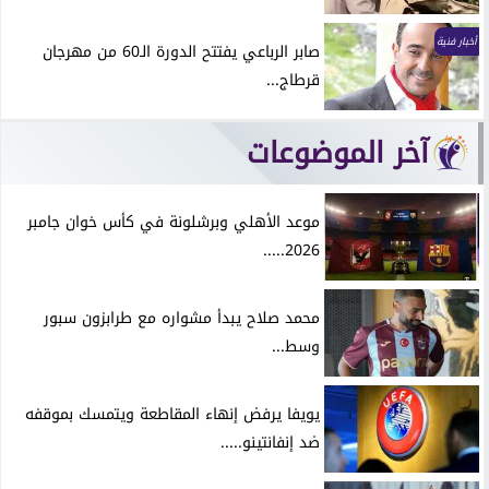
أخبار فنية
صابر الرباعي يفتتح الدورة الـ60 من مهرجان
قرطاج...
آخر الموضوعات
موعد الأهلي وبرشلونة في كأس خوان جامبر
2026.....
محمد صلاح يبدأ مشواره مع طرابزون سبور
وسط...
يويفا يرفض إنهاء المقاطعة ويتمسك بموقفه
ضد إنفانتينو.....