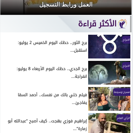
العمل ورابط التسجيل
الأكثر قراءة
الابراج
برج الثور.. حظك اليوم الخميس 2 يوليو:
استقبل...
الابراج
برج الجدي.. حظك اليوم الأربعاء 8 يوليو:
انفراجة...
مسرح وسينما
فيلم خلي بالك من نفسك.. أحمد السقا
يفاجئ...
الرأي العام
إبراهيم فوزي بهجت.. كيف أصبح “عبدالله أبو
زمارة”...