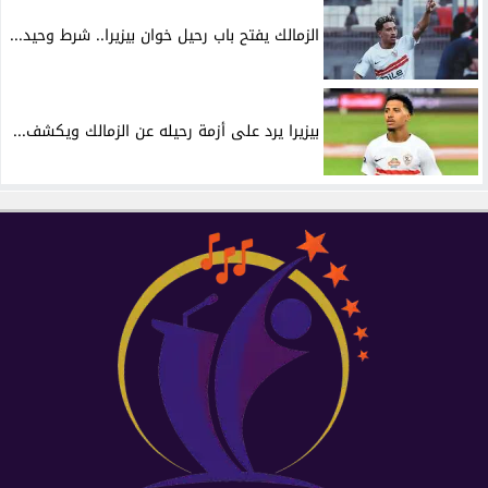
الزمالك يفتح باب رحيل خوان بيزيرا.. شرط وحيد...
بيزيرا يرد على أزمة رحيله عن الزمالك ويكشف...