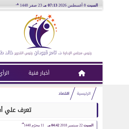
هـ
السبت
8 أغسطس 2026
07:13 مـ
23 صفر 1448
د. تامر قبودان
خالد ط
رئيس مجلس الإدارة
رئيس التحرير
أخبار فنية
الرأي
الرئيسية
اقتصاد
تعرف علي أس
هـ
السبت
22 سبتمبر 2018
04:42 مـ
11 محرّم 1440