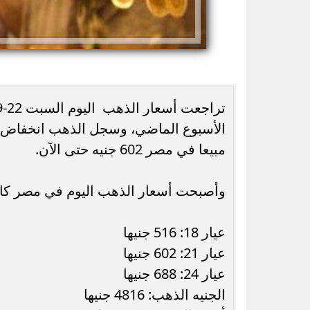
موعد طرح فيلم مطلوب عائليًا لكريم عبد
خورخي ميسي والد
مبيعا في مصر 602 جنيه حتى الآن.
العزيز وياسمين صبري في صيف...
68 عامًا بعد معاناة مع...
وأصبحت أسعار الذهب اليوم في مصر كال
عيار 18: 516 جنيها
عيار 21: 602 جنيها
عيار 24: 688 جنيها
الجنيه الذهب: 4816 جنيها