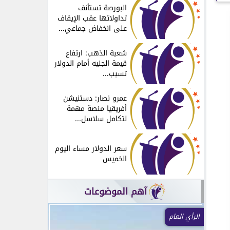
البورصة تستأنف
تداولاتها عقب الإيقاف
على انخفاض جماعي...
شعبة الذهب: ارتفاع
قيمة الجنيه أمام الدولار
تسبب...
عمرو نصار: دستنيشن
أفريقيا منصة مهمة
لتكامل سلاسل...
سعر الدولار مساء اليوم
الخميس
آهم الموضوعات
الرأي العام