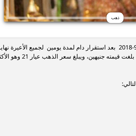
ذهب
تراجعت أسعار الذهب اليوم السبت 22-9-2018 بعد استقرار دام لمدة يومين لجميع الأعيرة نهاي
الأسبوع الماضي، وسجل الذهب انخفاض بلغت قيمته جنيهين، ويبلغ سعر الذهب عيار 
 ليونيل ميسي يرحل عن
موعد عرض فيلم محمود التاني في م
والدول العربية بعد تقديم موعد...
تالي: