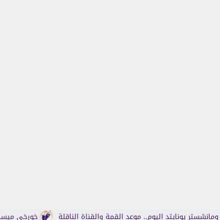
ايتد اليوم.. موعد القمة والقناة الناقلة
خورخي ميسي والد ليونيل ميسي يرحل 