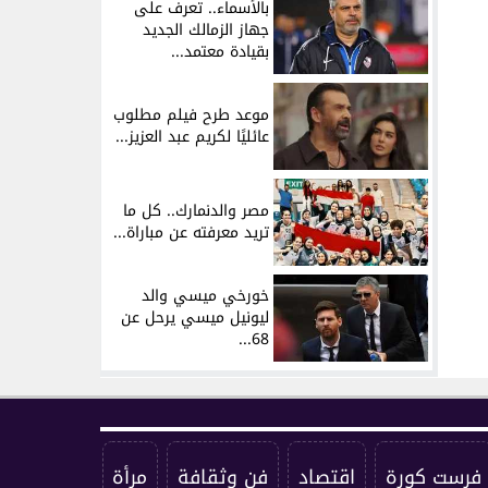
بالأسماء.. تعرف على
جهاز الزمالك الجديد
بقيادة معتمد...
موعد طرح فيلم مطلوب
عائليًا لكريم عبد العزيز...
مصر والدنمارك.. كل ما
تريد معرفته عن مباراة...
خورخي ميسي والد
ليونيل ميسي يرحل عن
68...
فرست كورة
اقتصاد
فن وثقافة
مرأة