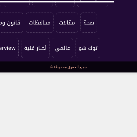
صحة
مقالات
محافظات
قانون وم
توك شو
عالمي
أخبار فنية
erview
جميع الحقوق محفوظة ©
كراكون
فستيفال
مسرح وسينما
سياسة الخصوصية