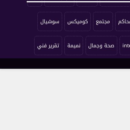
حاكم
مجتمع
كوميكس
سوشيال
int
صحة وجمال
نميمة
تقرير فني
الابراج
المطبخ
under edge
اتصل بنا
من نحن