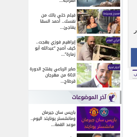
انفراجة...
مسرح وسينما
فيلم خلي بالك من
نفسك.. أحمد السقا
يفاجئ...
ر
الرأي العام
إبراهيم فوزي بهجت..
كيف أصبح “عبدالله أبو
زمارة”...
أخبار فنية
صابر الرباعي يفتتح الدورة
ب
الـ60 من مهرجان
قرطاج...
آخر الموضوعات
باريس سان جيرمان
ومانشستر يونايتد اليوم..
موعد القمة...