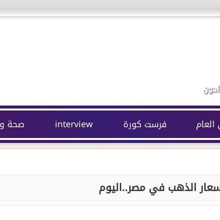
احون
 العام
فرست كورة
interview
صحة وج
عار الذهب في مصر..اليوم