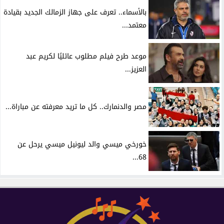
بالأسماء.. تعرف على جهاز الزمالك الجديد بقيادة
معتمد...
موعد طرح فيلم مطلوب عائليًا لكريم عبد
العزيز...
مصر والدنمارك.. كل ما تريد معرفته عن مباراة...
خورخي ميسي والد ليونيل ميسي يرحل عن
68...