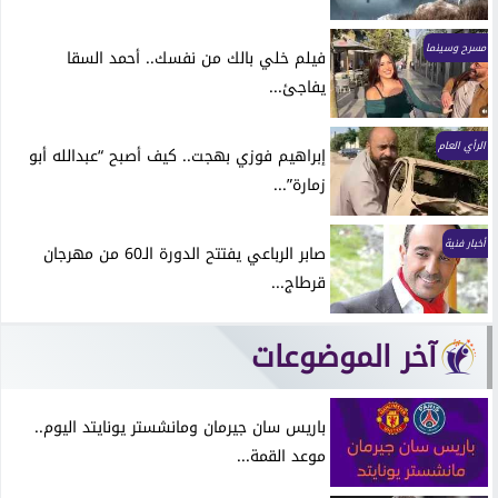
مسرح وسينما
فيلم خلي بالك من نفسك.. أحمد السقا
يفاجئ...
الرأي العام
إبراهيم فوزي بهجت.. كيف أصبح “عبدالله أبو
زمارة”...
أخبار فنية
صابر الرباعي يفتتح الدورة الـ60 من مهرجان
قرطاج...
آخر الموضوعات
باريس سان جيرمان ومانشستر يونايتد اليوم..
موعد القمة...