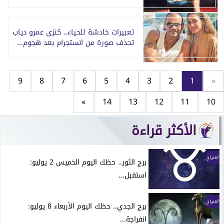
تعبيرات خادشة للحياء.. كنزى عمرو دياب
تحذف صورة من انستجرام بعد هجوم...
9
8
7
6
5
4
3
2
1
«
»
14
13
12
11
10
الأكثر قراءة
الابراج
برج الثور.. حظك اليوم الخميس 2 يوليو:
استقبل...
الابراج
برج الجدي.. حظك اليوم الأربعاء 8 يوليو:
انفراجة...