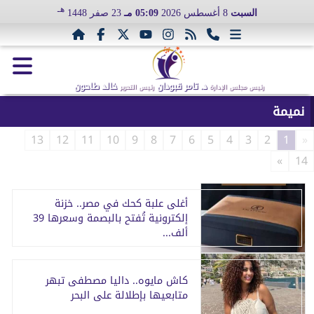
هـ
السبت
8 أغسطس 2026
05:09 مـ
23 صفر 1448
د. تامر قبودان
خالد طاحون
رئيس مجلس الإدارة
رئيس التحرير
نميمة
13
12
11
10
9
8
7
6
5
4
3
2
1
«
»
14
أغلى علبة كحك في مصر.. خزنة
إلكترونية تُفتح بالبصمة وسعرها 39
ألف...
كاش مايوه.. داليا مصطفى تبهر
متابعيها بإطلالة على البحر