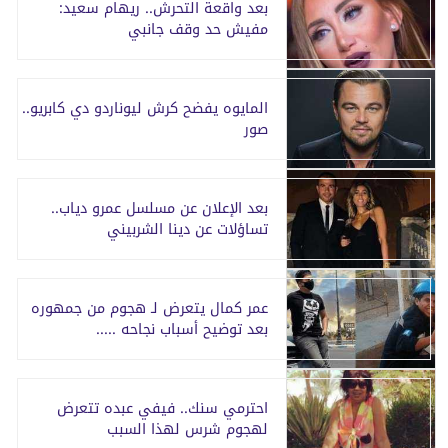
بعد واقعة التحرش.. ريهام سعيد:
مفيش حد وقف جانبي
المايوه يفضح كرش ليوناردو دي كابريو..
صور
بعد الإعلان عن مسلسل عمرو دياب..
تساؤلات عن دينا الشربيني
عمر كمال يتعرض لـ هجوم من جمهوره
بعد توضيح أسباب نجاحه .....
احترمي سنك.. فيفي عبده تتعرض
لهجوم شرس لهذا السبب