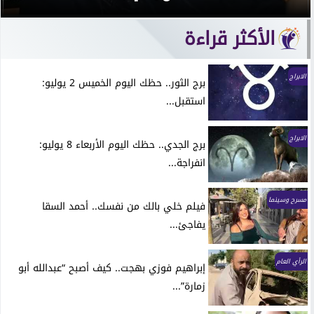
الأكثر قراءة
الابراج
برج الثور.. حظك اليوم الخميس 2 يوليو:
استقبل...
الابراج
برج الجدي.. حظك اليوم الأربعاء 8 يوليو:
انفراجة...
مسرح وسينما
فيلم خلي بالك من نفسك.. أحمد السقا
يفاجئ...
الرأي العام
إبراهيم فوزي بهجت.. كيف أصبح “عبدالله أبو
زمارة”...