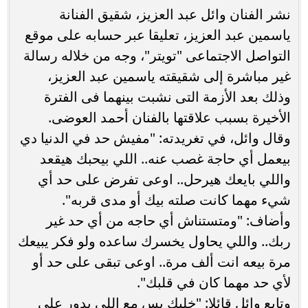
نشر الفنان وائل عبد العزيز، شقيق الفنانة
ياسمين عبد العزيز، تعليقا عبر حسابه على موقع
التواصل الاجتماعى "تويتر"، وجه من خلاله رسالة
غير مباشرة إلى شقيقته ياسمين عبد العزيز،
وذلك بعد الأزمة التى نشبت بينهما فى الفترة
الأخيرة بسبب علاقتها بالفنان أحمد العوضى.
وقال وائل، في تغريدته: "مفيش حد في الدنيا دي
بيعمل أي حاجة غصب عنه.. اللي بيحبك هيقعد
واللي بايعك هيرحل.. اوعى تفرض على حد أي
شيء مهما كانت صلته بيك أو مدى قربه".
وأضاف: "ومتستناش أي حاجه من أي حد غير
ربك.. واللي يحاول يخسرك ساعده ولو فكر يبيعك
مرة بيعه انت ألف مرة.. اوعى تبقى على حد أو
لأي حد مهما كان في قلبك".
وتابع وائل قائلا: "خليك بس مع اللي يدور على