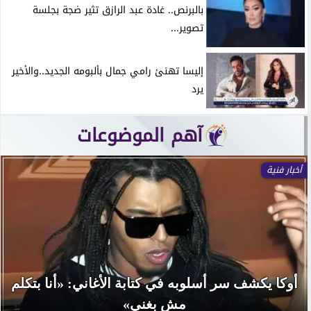
بالبرنص.. غادة عبد الرازق تثير ضجة بجلسة
تصوير...
إليسا تهنئ رامي جمال بألبومه الجديد..والأخير
يرد
آهم الموضوعات
أخبار فنية
ذكرى وفاة سناء مظهر.. حكاية الفنانة التي تألقت في
13 فيلمًا ثم...