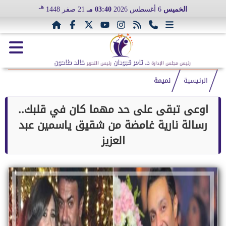
هـ
الخميس
6 أغسطس 2026
03:40 مـ
21 صفر 1448
د. تامر قبودان
خالد طاحون
رئيس مجلس الإدارة
رئيس التحرير
الرئيسية
نميمة
اوعى تبقى على حد مهما كان في قلبك..
رسالة نارية غامضة من شقيق ياسمين عبد
العزيز