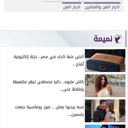
اخبار الفن والفنانين
اخبار الفن
نميمة
أغلى علبة كحك في مصر.. خزنة إلكترونية
تُفتح...
كاش مايوه.. داليا مصطفى تبهر متابعيها
بإطلالة على...
لسه بيحبوا بعض .. صور رومانسية جمعت
ياسمين...