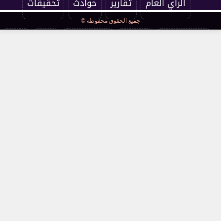
الرأي العام
تقارير
حوادث
تحقيقات
جميع الحقوق محفوظة ©
فرست كورة
اقتصاد
فن وثقافة
مرأة
صحة
مقالات
محافظات
قانون ومحاكم
مجتمع
كوميكس
سوشيال
توك شو
عالمي
أخبار فنية
interview
صحة وجمال
نميمة
تقرير فني
كراكون
فستيفال
مسرح وسينما