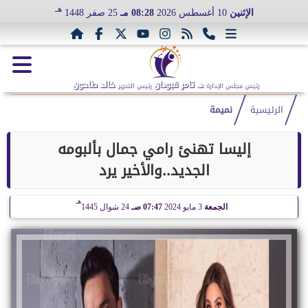
هـ
الإثنين
10 أغسطس 2026
08:28 مـ
25 صفر 1448
د. تامر قبودان
خالد طاحون
رئيس مجلس الإدارة
رئيس التحرير
الرئيسية
نميمة
إليسا تهنئ رامي جمال بألبومه
الجديد..والأخير يرد
هـ
الجمعة
3 مايو 2024
07:47 صـ
24 شوال 1445