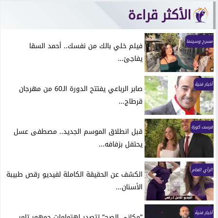
الأكثر قراءة
مسرح وسينما
فيلم خلي بالك من نفسك.. أحمد السقا
يفاجئ...
أخبار فنية
صابر الرباعي يفتتح الدورة الـ60 من مهرجان
قرطاج...
فرست كورة
قبل انطلاق الموسم الجديد.. مصطفى عسل
يحتفل بزفافه...
الرأي العام
الكشف عن الحقيقة الكاملة لفيديو رقص طبيبة
الأسنان...
أخبار فنية
”مكاني الصح” تتصدر اهتمامات جمهور تامر