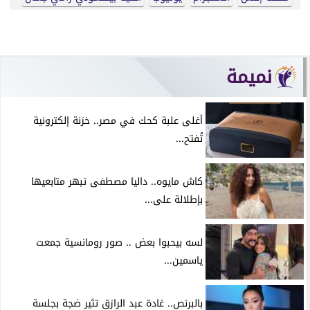
نميمة
أغلى علبة كحك في مصر.. خزنة إلكترونية
تُفتح...
كاش مايوه.. داليا مصطفى تبهر متابعيها
بإطلالة على...
لسه بيحبوا بعض .. صور رومانسية جمعت
ياسمين...
بالبرنص.. غادة عبد الرازق تثير ضجة بجلسة