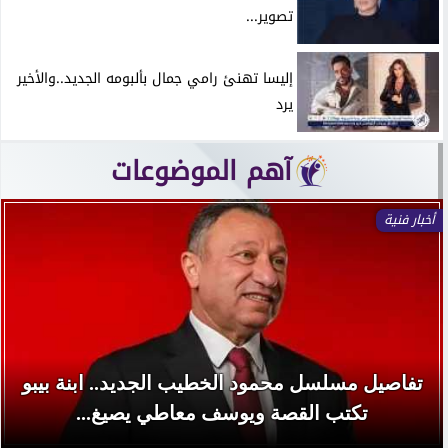
تصوير...
إليسا تهنئ رامي جمال بألبومه الجديد..والأخير
يرد
آهم الموضوعات
أخبار فنية
تفاصيل مسلسل محمود الخطيب الجديد.. ابنة بيبو
تكتب القصة ويوسف معاطي يصيغ...