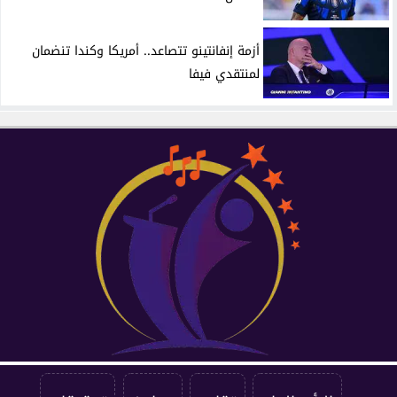
أزمة إنفانتينو تتصاعد.. أمريكا وكندا تنضمان
لمنتقدي فيفا