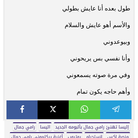
طول بعده أنا عايش بطولي
والأسم أهو عايش والسلام
وبيوعدوني
وأنا نفسي بس يريحوني
وفي مرة صوته يسمعوني
وأهم حاجه يكون تمام
إليسا تهنئ رامي جمال بألبومه الجديد
اليسا
رامي جمال
منصة إكس
انستجرام
يوتيوب
أغنية بيكلموني رامي جمال