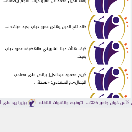
بهاء الدين محمد عن عمرو دياب: «نجم بيتعمله...
خالد تاج الدين يهنئ عمرو دياب بعيد ميلاده:...
كيف هنأت دينا الشربيني «الهضبة» عمرو دياب
بعيد...
كريم محمود عبدالعزيز يرقص على «صاحب
الجمال»..والسعدني: «نسخة...
شباك تذاكر السينما السبت: الإجمالي 567 ألف
قيت والقنوات الناقلة
بيزيرا يرد على أزمة
جنيه.....
آهم الموضوعات