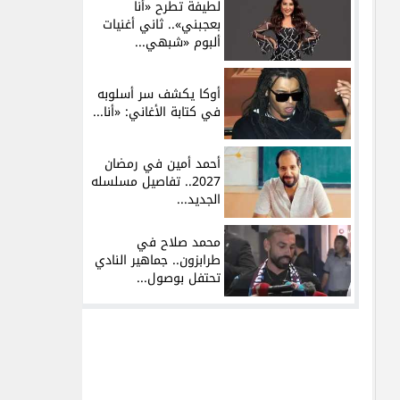
لطيفة تطرح «أنا
بعجبني».. ثاني أغنيات
ألبوم «شبهي...
أوكا يكشف سر أسلوبه
في كتابة الأغاني: «أنا...
أحمد أمين في رمضان
2027.. تفاصيل مسلسله
الجديد...
محمد صلاح في
طرابزون.. جماهير النادي
تحتفل بوصول...