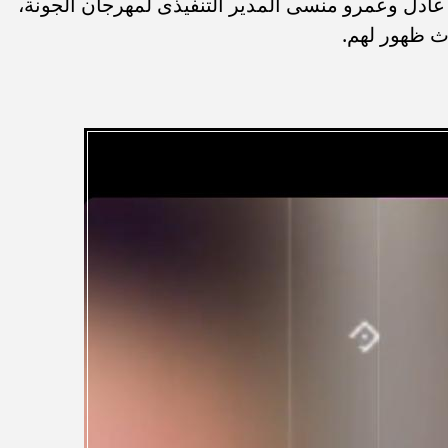
 عادل وعمرو منسى المدير التنفيذى لمهرجان الجونة،
ث ظهور لهم.