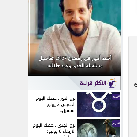
«أنا
أحمد أمين في رمضان 2027.. تفاصيل
محمد صلاح
مسلسله الجديد وعدد حلقاته
تحتفل بوص
الأكثر قراءة
ع
الابراج
برج الثور.. حظك اليوم
الخميس 2 يوليو:
استقبل...
الابراج
برج الجدي.. حظك اليوم
الأربعاء 8 يوليو: