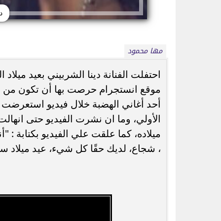
د
مها محمود
احتفلت الفنانة دينا الشربيني بعيد ميلا
موقع انستجرام حرصت بها أن تكون من أول
شاكيرا تعيد أشهر صورها من 1997.. لقطة
لطيفة تطرح «أنا بع
أحد أغاني الهضبة خلال فيديو استعرضت في
قديمة تعود بالتزامن مع الحديث...
«شبهي بالمللي» وتف
الأولي، وما ان نشرت الفيديو حتى انهالت 
ميلاده، كما علقت علي الفيديو بكتابة : 
، شجاع، لديك حقًا كل شيء، عيد ميلاد سع