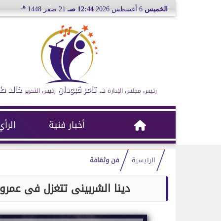
هـ
الخميس
6 أغسطس 2026
12:44 صـ
21 صفر 1448
د. تامر قبودان
خالد ط
رئيس مجلس الإدارة
رئيس التحرير
أخبار فنية
الرأي
الرئيسية
فن وثقافة
دينا الشربينى تتغزل فى عمرو