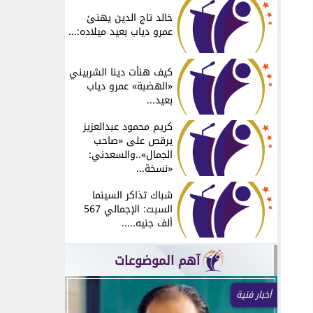
خالد تاج الدين يهنئ
عمرو دياب بعيد ميلاده:...
كيف هنأت دينا الشربيني
«الهضبة» عمرو دياب
بعيد...
كريم محمود عبدالعزيز
يرقص على «صاحب
الجمال»..والسعدني:
«نسخة...
شباك تذاكر السينما
السبت: الإجمالي 567
ألف جنيه.....
آهم الموضوعات
أخبار فنية