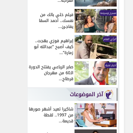
انفراجة...
مسرح وسينما
فيلم خلي بالك من
نفسك.. أحمد السقا
يفاجئ...
الرأي العام
إبراهيم فوزي بهجت..
كيف أصبح “عبدالله أبو
زمارة”...
أخبار فنية
صابر الرباعي يفتتح الدورة
الـ60 من مهرجان
قرطاج...
آخر الموضوعات
شاكيرا تعيد أشهر صورها
من 1997.. لقطة
قديمة...