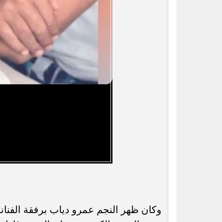
وكان ظهر النجم عمرو دياب برفقة الفنان