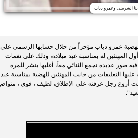
ينا الشربينى وعمرو دياب
د الهضبة عمرو دياب مؤخراً من خلال حسابها الرسمي على
 المهنئين له بمناسبة عيد ميلاده، وذلك على نغمات
جبني».. ثاني أغنيات ألبوم
أوكا يكشف سر أسلوبه في كتابة الأغاني: 
ه صور عديدة تجمع الثنائي معاً، أغلبها ينشر للمرة
اصيل الـ13 أغنية
بتكلم مش بغني»
عليها التعليقات من جانب المهنئين للهضبة بمناسبة عيد
"أنت أروع رجل عرفته على الإطلاق، لطيف ، قوي ، متواض
يد".