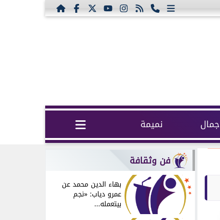
مال
نميمة
فن وثقافة
بهاء الدين محمد عن
عمرو دياب: «نجم
بيتعمله...