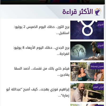
الأكثر قراءة
الابراج
برج الثور.. حظك اليوم الخميس 2 يوليو:
استقبل...
الابراج
برج الجدي.. حظك اليوم الأربعاء 8 يوليو:
انفراجة...
مسرح وسينما
فيلم خلي بالك من نفسك.. أحمد السقا
يفاجئ...
الرأي العام
إبراهيم فوزي بهجت.. كيف أصبح “عبدالله أبو
زمارة”...