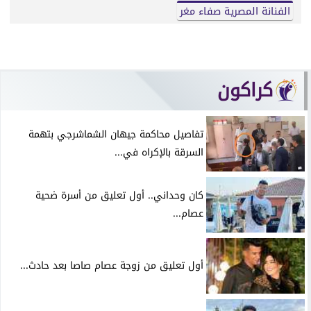
الفنانة المصرية صفاء مغر
كراكون
تفاصيل محاكمة جيهان الشماشرجي بتهمة
السرقة بالإكراه في...
كان وحداني.. أول تعليق من أسرة ضحية
عصام...
أول تعليق من زوجة عصام صاصا بعد حادث...