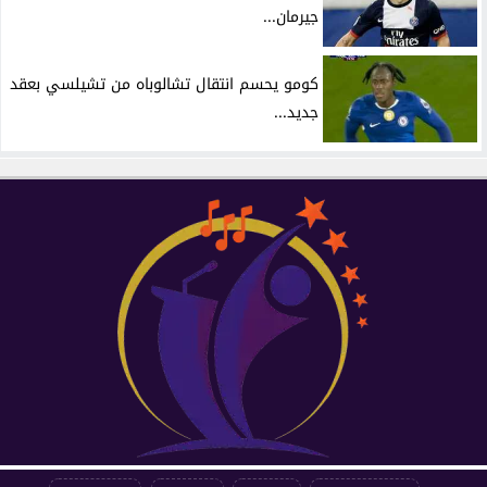
جيرمان...
كومو يحسم انتقال تشالوباه من تشيلسي بعقد
جديد...