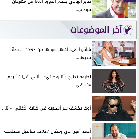
صابر الرباعي يفتتح الدورة الـ60 من مهرجان
قرطاج...
آخر الموضوعات
شاكيرا تعيد أشهر صورها من 1997.. لقطة
قديمة...
لطيفة تطرح «أنا بعجبني».. ثاني أغنيات ألبوم
«شبهي...
أوكا يكشف سر أسلوبه في كتابة الأغاني: «أنا...
أحمد أمين في رمضان 2027.. تفاصيل مسلسله