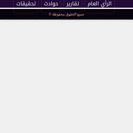
الرأي العام
تقارير
حوادث
تحقيقات
جميع الحقوق محفوظة ©
فرست كورة
اقتصاد
فن وثقافة
مرأة
صحة
مقالات
محافظات
قانون ومحاكم
مجتمع
كوميكس
سوشيال
توك شو
عالمي
أخبار فنية
interview
صحة وجمال
نميمة
تقرير فني
كراكون
فستيفال
مسرح وسينما