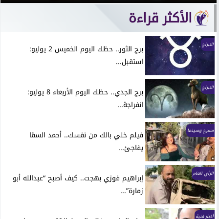
الأكثر قراءة
الابراج
برج الثور.. حظك اليوم الخميس 2 يوليو:
استقبل...
الابراج
برج الجدي.. حظك اليوم الأربعاء 8 يوليو:
انفراجة...
مسرح وسينما
فيلم خلي بالك من نفسك.. أحمد السقا
يفاجئ...
الرأي العام
إبراهيم فوزي بهجت.. كيف أصبح “عبدالله أبو
زمارة”...
أخبار فنية