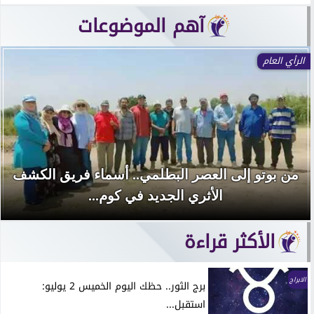
آهم الموضوعات
أخبار فنية
مسلسل عنبر الموت.. هيثم سليمان ينضم إلى منة
شلبي في دراما جديدة
الأكثر قراءة
الابراج
برج الثور.. حظك اليوم الخميس 2 يوليو:
استقبل...