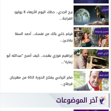
الابراج
برج الجدي.. حظك اليوم الأربعاء 8 يوليو:
انفراجة...
مسرح وسينما
فيلم خلي بالك من نفسك.. أحمد السقا
يفاجئ...
الرأي العام
إبراهيم فوزي بهجت.. كيف أصبح “عبدالله أبو
زمارة”...
أخبار فنية
صابر الرباعي يفتتح الدورة الـ60 من مهرجان
قرطاج...
آخر الموضوعات