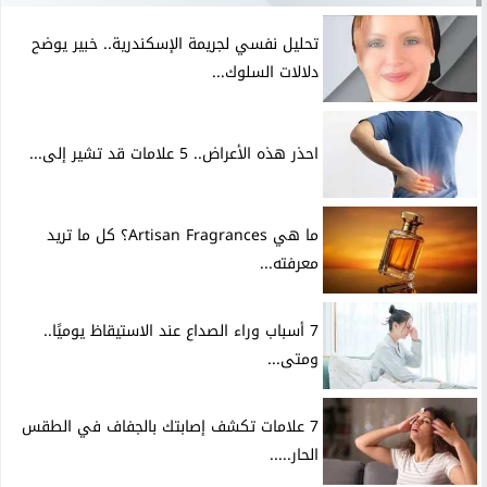
تحليل نفسي لجريمة الإسكندرية.. خبير يوضح
دلالات السلوك...
احذر هذه الأعراض.. 5 علامات قد تشير إلى...
ما هي Artisan Fragrances؟ كل ما تريد
معرفته...
7 أسباب وراء الصداع عند الاستيقاظ يوميًا..
ومتى...
7 علامات تكشف إصابتك بالجفاف في الطقس
الحار.....