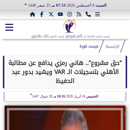
هـ
السبت
8 أغسطس 2026
07:54 مـ
23 صفر 1448
د. تامر قبودان
خالد طاحون
رئيس مجلس الإدارة
رئيس التحرير
الرئيسية
فرست كورة
”حق مشروع”.. هاني رمزي يدافع عن مطالبة
الأهلي بتسجيلات الـ VAR ويشيد بدور عبد
الحفيظ
هـ
الخميس
16 أبريل 2026
10:16 مـ
28 شوال 1447