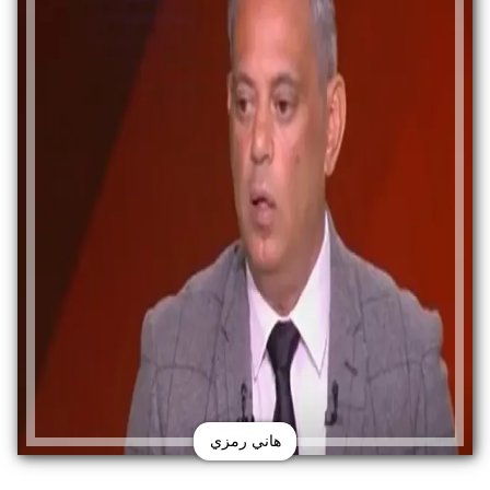
هاني رمزي