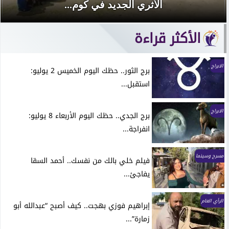
الأثري الجديد في كوم...
الأكثر قراءة
الابراج
برج الثور.. حظك اليوم الخميس 2 يوليو:
استقبل...
الابراج
برج الجدي.. حظك اليوم الأربعاء 8 يوليو:
انفراجة...
مسرح وسينما
فيلم خلي بالك من نفسك.. أحمد السقا
يفاجئ...
الرأي العام
إبراهيم فوزي بهجت.. كيف أصبح “عبدالله أبو
زمارة”...