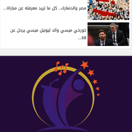
مصر والدنمارك.. كل ما تريد معرفته عن مباراة...
خورخي ميسي والد ليونيل ميسي يرحل عن
68...