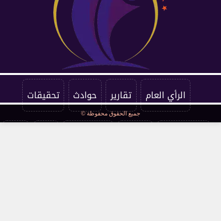
الرأي العام
تقارير
حوادث
تحقيقات
جميع الحقوق محفوظة ©
فرست كورة
اقتصاد
فن وثقافة
مرأة
صحة
مقالات
محافظات
قانون ومحاكم
مجتمع
كوميكس
سوشيال
توك شو
عالمي