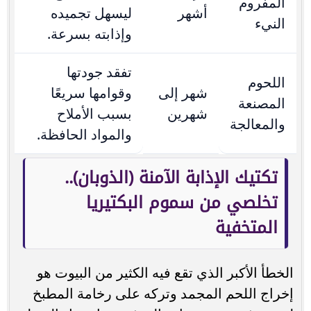
المفروم
أشهر
ليسهل تجميده
النيء
وإذابته بسرعة.
تفقد جودتها
اللحوم
شهر إلى
وقوامها سريعًا
المصنعة
شهرين
بسبب الأملاح
والمعالجة
والمواد الحافظة.
تكتيك الإذابة الآمنة (الذوبان)..
تخلصي من سموم البكتيريا
المتخفية
الخطأ الأكبر الذي تقع فيه الكثير من البيوت هو
إخراج اللحم المجمد وتركه على رخامة المطبخ