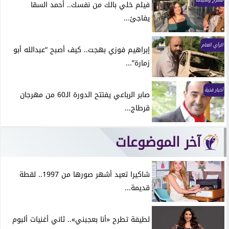
فيلم خلي بالك من نفسك.. أحمد السقا
يفاجئ...
الرأي العام
إبراهيم فوزي بهجت.. كيف أصبح “عبدالله أبو
زمارة”...
أخبار فنية
صابر الرباعي يفتتح الدورة الـ60 من مهرجان
قرطاج...
آخر الموضوعات
شاكيرا تعيد أشهر صورها من 1997.. لقطة
قديمة...
لطيفة تطرح «أنا بعجبني».. ثاني أغنيات ألبوم