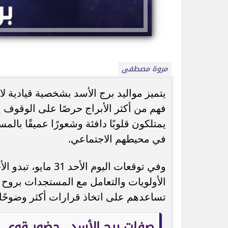
مروة مصطفى
يتميز مواليد برج الأسد بشخصية قيادية ل
ذكرى وفاة سناء مظهر.. حكاية الفنانة التي
سر اختيار عادل إم
فهم من أكثر الأبراج حرصًا على الوقوف 
تألقت في 13 فيلمًا ثم...
زكي.. تفاص
يمتلكون قلوبًا دافئة وشعورًا عميقًا بالم
في محيطهم الاجتماعي.
وفي توقعات اليوم ال
الأولويات والتعامل مع المستجدات بروح
تساعدهم على اتخاذ قرارات أكثر وضوحًا خ
صفات برج الأسد.. حضور قوي و