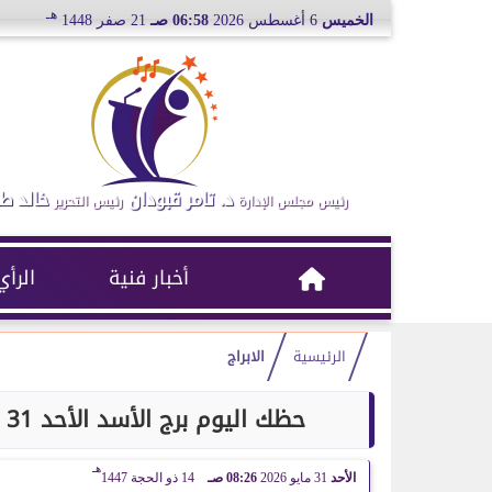
هـ
الخميس
6 أغسطس 2026
06:58 صـ
21 صفر 1448
د. تامر قبودان
خالد ط
رئيس مجلس الإدارة
رئيس التحرير
أخبار فنية
الرأي
الرئيسية
الابراج
حظك اليوم برج الأسد الأحد 31 مايو.. مراجعة القرارات تقودك إلى فرص جديدة
هـ
الأحد
31 مايو 2026
08:26 صـ
14 ذو الحجة 1447