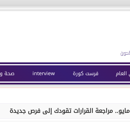
احون
 العام
فرست كورة
interview
صحة وج