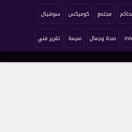
حاكم
مجتمع
كوميكس
سوشيال
int
صحة وجمال
نميمة
تقرير فني
الابراج
المطبخ
under edge
اتصل بنا
من نحن