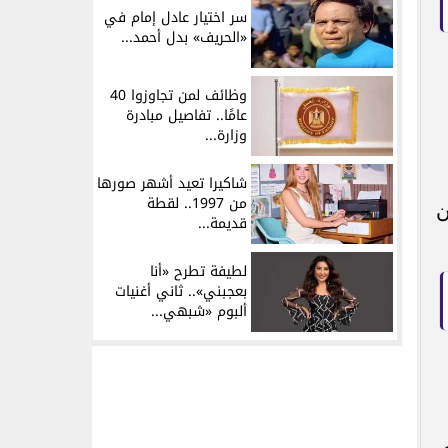
سر اختيار عادل إمام في
«الحريف» بدل أحمد...
وظائف لمن تجاوزوا 40
عامًا.. تفاصيل مبادرة
وزارة...
شاكيرا تعيد أشهر صورها
من 1997.. لقطة
ن
قديمة...
لطيفة تطرح «أنا
بعجبني».. ثاني أغنيات
ألبوم «شبهي...