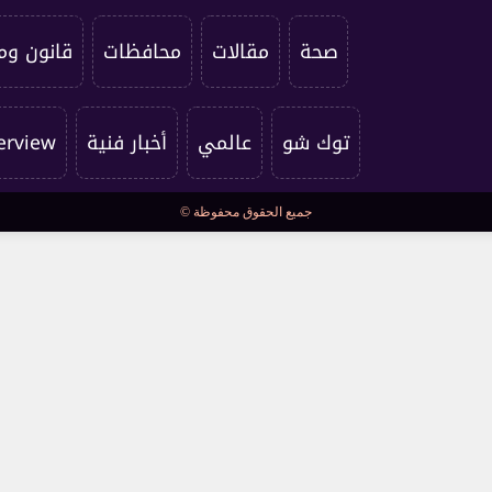
صحة
مقالات
محافظات
قانون وم
توك شو
عالمي
أخبار فنية
erview
جميع الحقوق محفوظة ©
كراكون
فستيفال
مسرح وسينما
سياسة الخصوصية