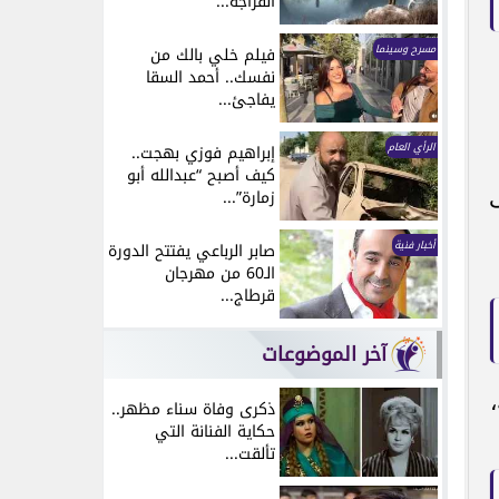
انفراجة...
مسرح وسينما
فيلم خلي بالك من
نفسك.. أحمد السقا
يفاجئ...
الرأي العام
إبراهيم فوزي بهجت..
كيف أصبح “عبدالله أبو
ى
زمارة”...
أخبار فنية
صابر الرباعي يفتتح الدورة
الـ60 من مهرجان
قرطاج...
آخر الموضوعات
ذكرى وفاة سناء مظهر..
حكاية الفنانة التي
تألقت...