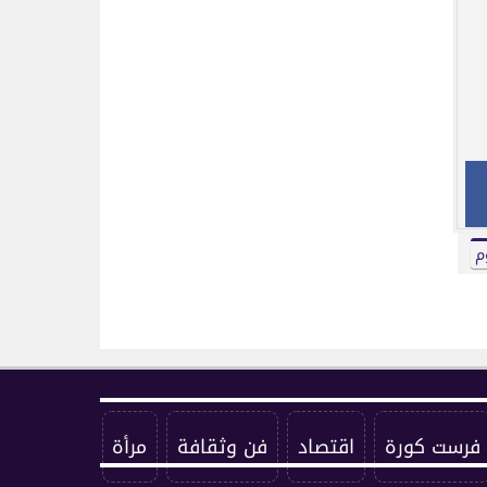
وم
فرست كورة
اقتصاد
فن وثقافة
مرأة