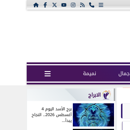
مال
نميمة
الابراج
برج الأسد اليوم 4
أغسطس 2026.. النجاح
يبدأ...