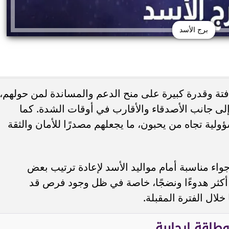
برج الأسد
افتة وقدرة كبيرة على منح الدعم والمساندة لمن حولهم،
ام في «الحريف» بدل أحمد
وظائف لمن تجاوزوا 40 عامًا.. تفاص
إلى جانب الأصدقاء والأقارب في أوقات الشدة. كما
يل من كواليس...
وزارة العمل ورابط التسجيل
سؤولية تجاه من يحبون، ما يجعلهم مصدرًا للأمان والثقة
أحد 31 مايو، تبدو الأجواء مناسبة أمام مواليد الأسد لإعادة ترتيب بعض
 أكثر هدوءًا ونضجًا، خاصة في ظل وجود فرص قد
لال الفترة المقبلة.
طاقة إيجابية