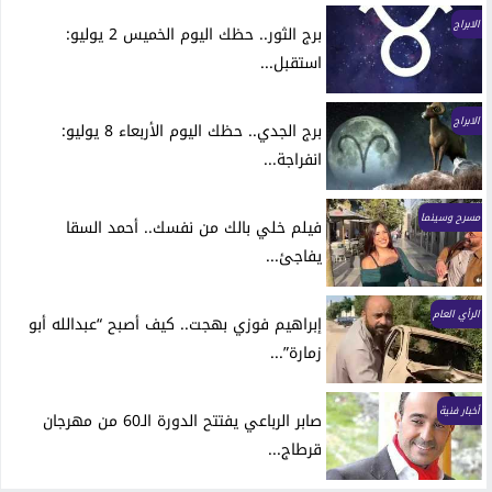
الابراج
برج الثور.. حظك اليوم الخميس 2 يوليو:
استقبل...
الابراج
برج الجدي.. حظك اليوم الأربعاء 8 يوليو:
انفراجة...
مسرح وسينما
فيلم خلي بالك من نفسك.. أحمد السقا
يفاجئ...
الرأي العام
إبراهيم فوزي بهجت.. كيف أصبح “عبدالله أبو
زمارة”...
أخبار فنية
صابر الرباعي يفتتح الدورة الـ60 من مهرجان
قرطاج...