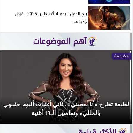
برج الحمل اليوم 4 أغسطس 2026.. فرص
جديدة...
آهم الموضوعات
أخبار فنية
لطيفة تطرح «أنا بعجبني».. ثاني أغنيات ألبوم «شبهي
بالمللي» وتفاصيل الـ13 أغنية
الأكثر قراءة