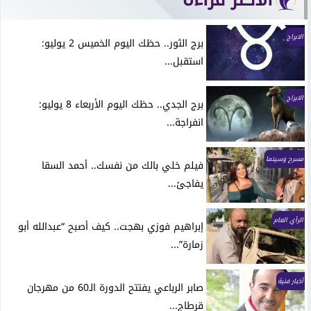
الابراج
برج الثور.. حظك اليوم الخميس 2 يوليو:
استقبل...
الابراج
برج الجدي.. حظك اليوم الأربعاء 8 يوليو:
انفراجة...
مسرح وسينما
فيلم خلي بالك من نفسك.. أحمد السقا
يفاجئ...
الرأي العام
إبراهيم فوزي بهجت.. كيف أصبح “عبدالله أبو
زمارة”...
أخبار فنية
صابر الرباعي يفتتح الدورة الـ60 من مهرجان
قرطاج...