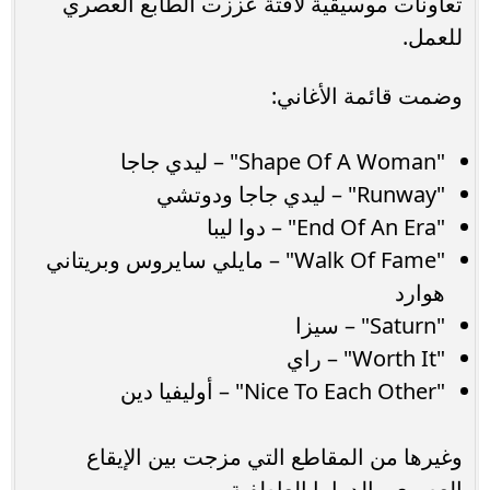
تعاونات موسيقية لافتة عززت الطابع العصري
للعمل.
وضمت قائمة الأغاني:
"Shape Of A Woman" – ليدي جاجا
"Runway" – ليدي جاجا ودوتشي
"End Of An Era" – دوا ليبا
"Walk Of Fame" – مايلي سايروس وبريتاني
هوارد
"Saturn" – سيزا
"Worth It" – راي
"Nice To Each Other" – أوليفيا دين
وغيرها من المقاطع التي مزجت بين الإيقاع
العصري والدراما العاطفية.