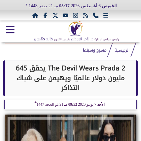
هـ
الخميس
6 أغسطس 2026
05:17 مـ
21 صفر 1448
د. تامر قبودان
خالد طاحون
رئيس مجلس الإدارة
رئيس التحرير
الرئيسية
مسرح وسينما
The Devil Wears Prada 2 يحقق 645
مليون دولار عالميًا ويهيمن على شباك
التذاكر
هـ
الأحد
7 يونيو 2026
09:52 مـ
21 ذو الحجة 1447