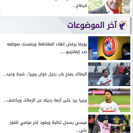
قرطاج...
آخر الموضوعات
يويفا يرفض إنهاء المقاطعة ويتمسك بموقفه
ضد إنفانتينو.....
الزمالك يفتح باب رحيل خوان بيزيرا.. شرط وحيد...
بيزيرا يرد على أزمة رحيله عن الزمالك ويكشف...
ميسي يسجل ثنائية ويقود إنتر ميامي للفوز
على...