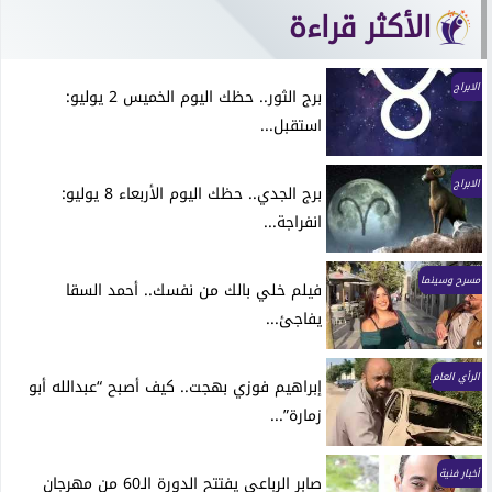
الأكثر قراءة
الابراج
برج الثور.. حظك اليوم الخميس 2 يوليو:
استقبل...
الابراج
برج الجدي.. حظك اليوم الأربعاء 8 يوليو:
انفراجة...
مسرح وسينما
فيلم خلي بالك من نفسك.. أحمد السقا
يفاجئ...
الرأي العام
إبراهيم فوزي بهجت.. كيف أصبح “عبدالله أبو
زمارة”...
أخبار فنية
صابر الرباعي يفتتح الدورة الـ60 من مهرجان