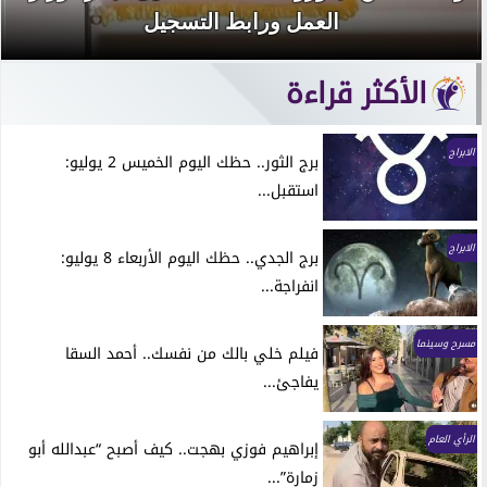
العمل ورابط التسجيل
الأكثر قراءة
الابراج
برج الثور.. حظك اليوم الخميس 2 يوليو:
استقبل...
الابراج
برج الجدي.. حظك اليوم الأربعاء 8 يوليو:
انفراجة...
مسرح وسينما
فيلم خلي بالك من نفسك.. أحمد السقا
يفاجئ...
الرأي العام
إبراهيم فوزي بهجت.. كيف أصبح “عبدالله أبو
زمارة”...