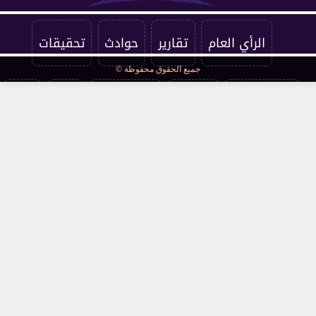
الرأي العام
تقارير
حوادث
تحقيقات
جميع الحقوق محفوظة ©
فرست كورة
اقتصاد
فن وثقافة
مرأة
صحة
مقالات
محافظات
قانون ومحاكم
مجتمع
كوميكس
سوشيال
توك شو
عالمي
أخبار فنية
interview
صحة وجمال
نميمة