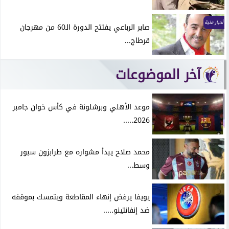
أخبار فنية
صابر الرباعي يفتتح الدورة الـ60 من مهرجان
قرطاج...
آخر الموضوعات
موعد الأهلي وبرشلونة في كأس خوان جامبر
2026.....
محمد صلاح يبدأ مشواره مع طرابزون سبور
وسط...
يويفا يرفض إنهاء المقاطعة ويتمسك بموقفه
ضد إنفانتينو.....