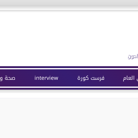
احون
 العام
فرست كورة
interview
صحة وج