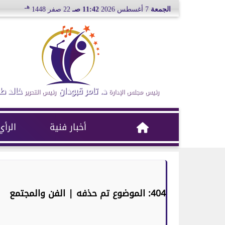
هـ
الجمعة
7 أغسطس 2026
11:42 صـ
22 صفر 1448
د. تامر قبودان
خالد ط
رئيس مجلس الإدارة
رئيس التحرير
أخبار فنية
الرأي
404: الموضوع تم حذفه | الفن والمجتمع