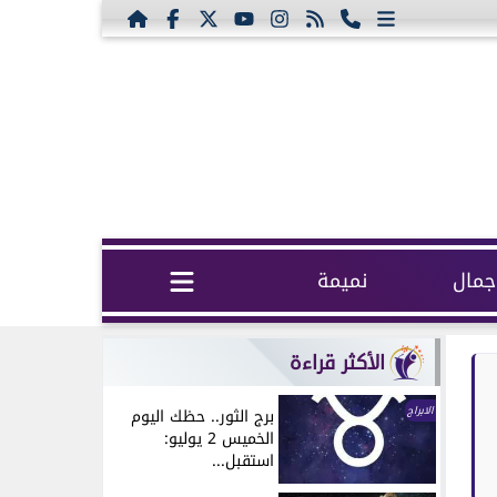
مال
نميمة
الأكثر قراءة
الابراج
برج الثور.. حظك اليوم
الخميس 2 يوليو:
استقبل...