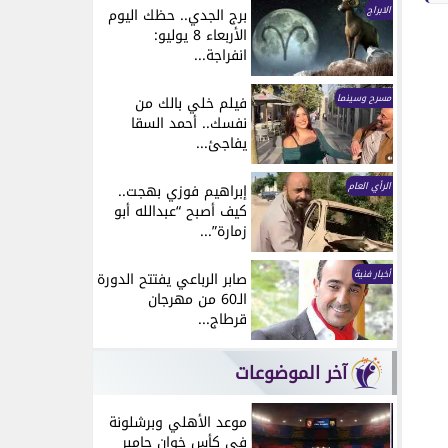
الابراج
برج الجدي.. حظك اليوم
الأربعاء 8 يوليو:
انفراجة...
مسرح وسينما
فيلم خلي بالك من
نفسك.. أحمد السقا
يفاجئ...
الرأي العام
إبراهيم فوزي بهجت..
كيف أصبح “عبدالله أبو
زمارة”...
أخبار فنية
صابر الرباعي يفتتح الدورة
الـ60 من مهرجان
قرطاج...
آخر الموضوعات
موعد الأهلي وبرشلونة
في كأس خوان جامبر