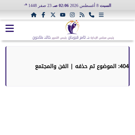
هـ
السبت
8 أغسطس 2026
02:06 صـ
23 صفر 1448
د. تامر قبودان
خالد طاحون
رئيس مجلس الإدارة
رئيس التحرير
404: الموضوع تم حذفه | الفن والمجتمع