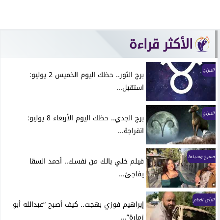
الأكثر قراءة
الابراج
برج الثور.. حظك اليوم الخميس 2 يوليو:
استقبل...
الابراج
برج الجدي.. حظك اليوم الأربعاء 8 يوليو:
انفراجة...
مسرح وسينما
فيلم خلي بالك من نفسك.. أحمد السقا
يفاجئ...
الرأي العام
إبراهيم فوزي بهجت.. كيف أصبح “عبدالله أبو
زمارة”...