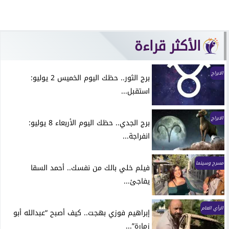
الأكثر قراءة
الابراج
برج الثور.. حظك اليوم الخميس 2 يوليو:
استقبل...
الابراج
برج الجدي.. حظك اليوم الأربعاء 8 يوليو:
انفراجة...
مسرح وسينما
فيلم خلي بالك من نفسك.. أحمد السقا
يفاجئ...
الرأي العام
إبراهيم فوزي بهجت.. كيف أصبح “عبدالله أبو
زمارة”...