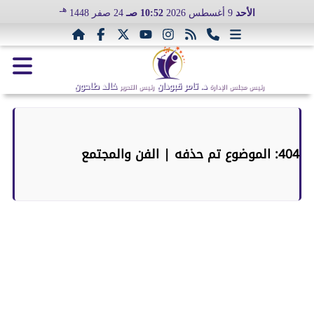
هـ
الأحد
9 أغسطس 2026
10:52 صـ
24 صفر 1448
د. تامر قبودان
خالد طاحون
رئيس مجلس الإدارة
رئيس التحرير
404: الموضوع تم حذفه | الفن والمجتمع