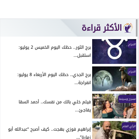
الأكثر قراءة
الابراج
برج الثور.. حظك اليوم الخميس 2 يوليو:
استقبل...
الابراج
برج الجدي.. حظك اليوم الأربعاء 8 يوليو:
انفراجة...
مسرح وسينما
فيلم خلي بالك من نفسك.. أحمد السقا
يفاجئ...
الرأي العام
إبراهيم فوزي بهجت.. كيف أصبح “عبدالله أبو
زمارة”...