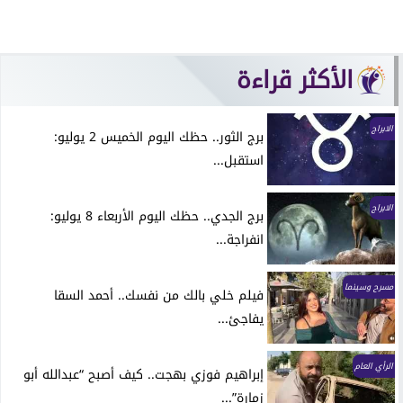
الأكثر قراءة
الابراج
برج الثور.. حظك اليوم الخميس 2 يوليو:
استقبل...
الابراج
برج الجدي.. حظك اليوم الأربعاء 8 يوليو:
انفراجة...
مسرح وسينما
فيلم خلي بالك من نفسك.. أحمد السقا
يفاجئ...
الرأي العام
إبراهيم فوزي بهجت.. كيف أصبح “عبدالله أبو
زمارة”...