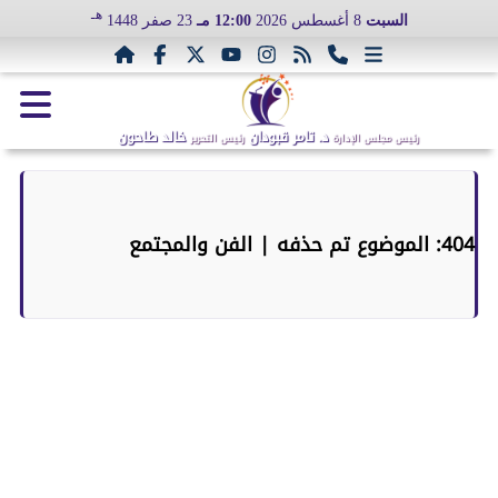
هـ
السبت
8 أغسطس 2026
12:00 مـ
23 صفر 1448
د. تامر قبودان
خالد طاحون
رئيس مجلس الإدارة
رئيس التحرير
404: الموضوع تم حذفه | الفن والمجتمع