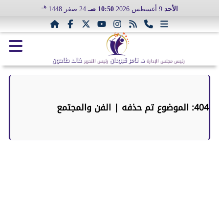
هـ
الأحد
9 أغسطس 2026
10:50 صـ
24 صفر 1448
د. تامر قبودان
خالد طاحون
رئيس مجلس الإدارة
رئيس التحرير
404: الموضوع تم حذفه | الفن والمجتمع