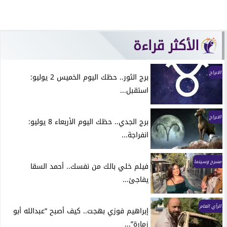
الأكثر قراءة
الابراج
برج الثور.. حظك اليوم الخميس 2 يوليو:
استقبل...
الابراج
برج الجدي.. حظك اليوم الأربعاء 8 يوليو:
انفراجة...
مسرح وسينما
فيلم خلي بالك من نفسك.. أحمد السقا
يفاجئ...
الرأي العام
إبراهيم فوزي بهجت.. كيف أصبح “عبدالله أبو
زمارة”...