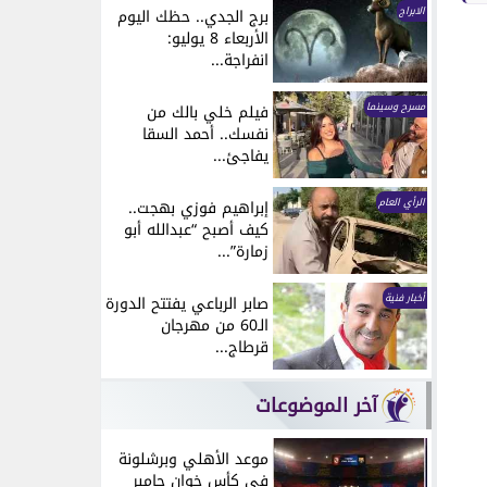
الابراج
برج الجدي.. حظك اليوم
الأربعاء 8 يوليو:
انفراجة...
مسرح وسينما
فيلم خلي بالك من
نفسك.. أحمد السقا
يفاجئ...
الرأي العام
إبراهيم فوزي بهجت..
كيف أصبح “عبدالله أبو
زمارة”...
أخبار فنية
صابر الرباعي يفتتح الدورة
الـ60 من مهرجان
قرطاج...
آخر الموضوعات
موعد الأهلي وبرشلونة
في كأس خوان جامبر