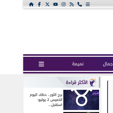
مال
نميمة
الأكثر قراءة
الابراج
برج الثور.. حظك اليوم
الخميس 2 يوليو:
استقبل...