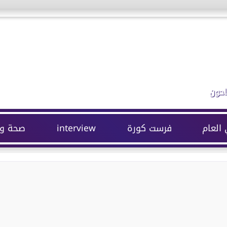
احون
 العام
فرست كورة
interview
صحة وج