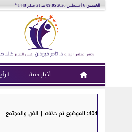
هـ
الخميس
6 أغسطس 2026
09:05 مـ
21 صفر 1448
د. تامر قبودان
خالد ط
رئيس مجلس الإدارة
رئيس التحرير
أخبار فنية
الرأي
404: الموضوع تم حذفه | الفن والمجتمع