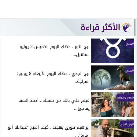
الأكثر قراءة
الابراج
برج الثور.. حظك اليوم الخميس 2 يوليو:
استقبل...
الابراج
برج الجدي.. حظك اليوم الأربعاء 8 يوليو:
انفراجة...
مسرح وسينما
فيلم خلي بالك من نفسك.. أحمد السقا
يفاجئ...
الرأي العام
إبراهيم فوزي بهجت.. كيف أصبح “عبدالله أبو
زمارة”...