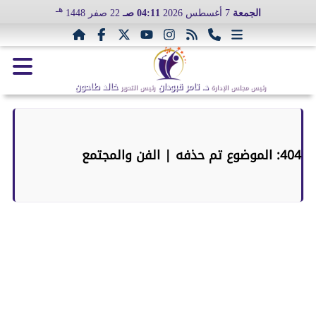
هـ
الجمعة
7 أغسطس 2026
04:11 صـ
22 صفر 1448
د. تامر قبودان
خالد طاحون
رئيس مجلس الإدارة
رئيس التحرير
404: الموضوع تم حذفه | الفن والمجتمع