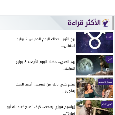
الأكثر قراءة
الابراج
برج الثور.. حظك اليوم الخميس 2 يوليو:
استقبل...
الابراج
برج الجدي.. حظك اليوم الأربعاء 8 يوليو:
انفراجة...
مسرح وسينما
فيلم خلي بالك من نفسك.. أحمد السقا
يفاجئ...
الرأي العام
إبراهيم فوزي بهجت.. كيف أصبح “عبدالله أبو
زمارة”...