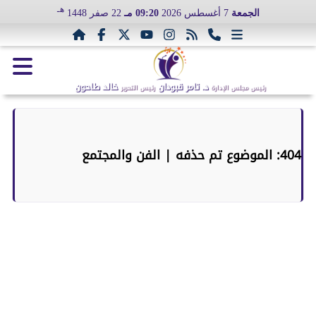
هـ
الجمعة
7 أغسطس 2026
09:20 مـ
22 صفر 1448
د. تامر قبودان
خالد طاحون
رئيس مجلس الإدارة
رئيس التحرير
404: الموضوع تم حذفه | الفن والمجتمع