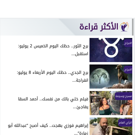
الأكثر قراءة
الابراج
برج الثور.. حظك اليوم الخميس 2 يوليو:
استقبل...
الابراج
برج الجدي.. حظك اليوم الأربعاء 8 يوليو:
انفراجة...
مسرح وسينما
فيلم خلي بالك من نفسك.. أحمد السقا
يفاجئ...
الرأي العام
إبراهيم فوزي بهجت.. كيف أصبح “عبدالله أبو
زمارة”...