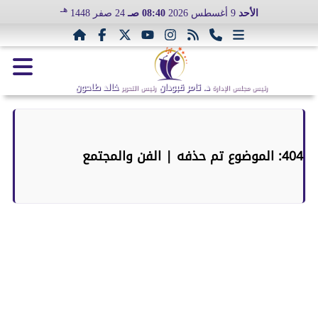
هـ
الأحد
9 أغسطس 2026
08:40 صـ
24 صفر 1448
د. تامر قبودان
خالد طاحون
رئيس مجلس الإدارة
رئيس التحرير
404: الموضوع تم حذفه | الفن والمجتمع