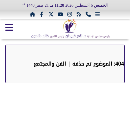
هـ
الخميس
6 أغسطس 2026
11:28 مـ
21 صفر 1448
د. تامر قبودان
خالد طاحون
رئيس مجلس الإدارة
رئيس التحرير
404: الموضوع تم حذفه | الفن والمجتمع