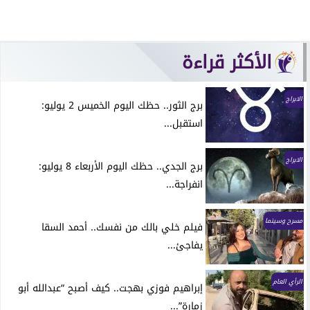
الأكثر قراءة
الابراج
برج الثور.. حظك اليوم الخميس 2 يوليو:
استقبل...
الابراج
برج الجدي.. حظك اليوم الأربعاء 8 يوليو:
انفراجة...
مسرح وسينما
فيلم خلي بالك من نفسك.. أحمد السقا
يفاجئ...
الرأي العام
إبراهيم فوزي بهجت.. كيف أصبح “عبدالله أبو
زمارة”...