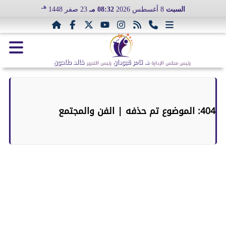
هـ
السبت
8 أغسطس 2026
08:32 مـ
23 صفر 1448
د. تامر قبودان
خالد طاحون
رئيس مجلس الإدارة
رئيس التحرير
404: الموضوع تم حذفه | الفن والمجتمع