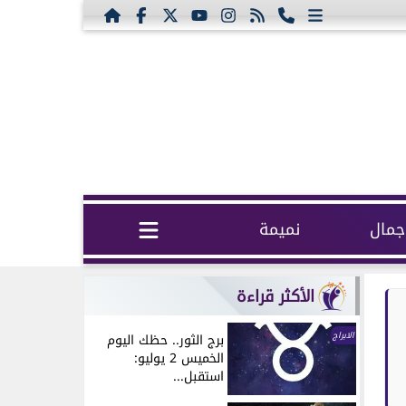
مال
نميمة
الأكثر قراءة
الابراج
برج الثور.. حظك اليوم
الخميس 2 يوليو:
استقبل...