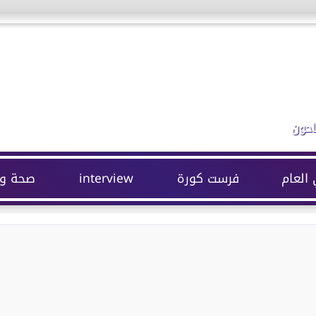
احون
 العام
فرست كورة
interview
صحة وج