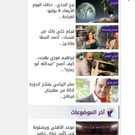
الابراج
برج الجدي.. حظك اليوم
الأربعاء 8 يوليو:
انفراجة...
مسرح وسينما
فيلم خلي بالك من
نفسك.. أحمد السقا
يفاجئ...
الرأي العام
إبراهيم فوزي بهجت..
كيف أصبح “عبدالله أبو
زمارة”...
أخبار فنية
صابر الرباعي يفتتح الدورة
الـ60 من مهرجان
قرطاج...
آخر الموضوعات
موعد الأهلي وبرشلونة
في كأس خوان جامبر