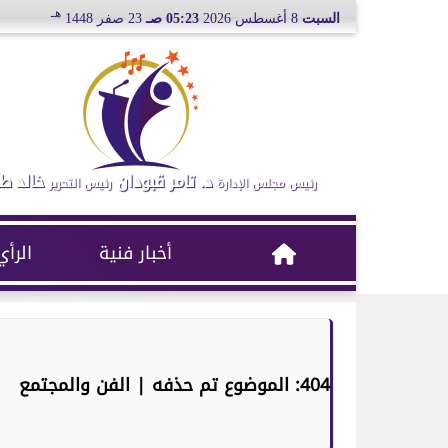
هـ
السبت
8 أغسطس 2026
05:23 صـ
23 صفر 1448
د. تامر قبودان
خالد ط
رئيس مجلس الإدارة
رئيس التحرير
أخبار فنية
الرأي
404: الموضوع تم حذفه | الفن والمجتمع