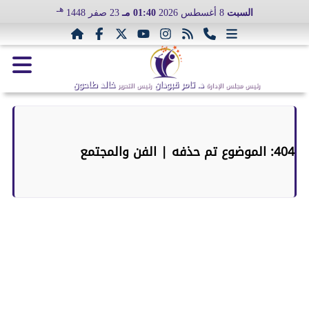
هـ
السبت
8 أغسطس 2026
01:40 مـ
23 صفر 1448
د. تامر قبودان
خالد طاحون
رئيس مجلس الإدارة
رئيس التحرير
404: الموضوع تم حذفه | الفن والمجتمع