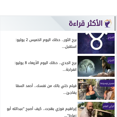
الأكثر قراءة
الابراج
برج الثور.. حظك اليوم الخميس 2 يوليو:
استقبل...
الابراج
برج الجدي.. حظك اليوم الأربعاء 8 يوليو:
انفراجة...
مسرح وسينما
فيلم خلي بالك من نفسك.. أحمد السقا
يفاجئ...
الرأي العام
إبراهيم فوزي بهجت.. كيف أصبح “عبدالله أبو
زمارة”...