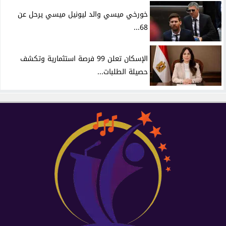
خورخي ميسي والد ليونيل ميسي يرحل عن
68...
الإسكان تعلن 99 فرصة استثمارية وتكشف
حصيلة الطلبات...