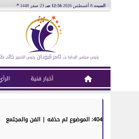
هـ
السبت
8 أغسطس 2026
12:56 صـ
23 صفر 1448
د. تامر قبودان
خالد ط
رئيس مجلس الإدارة
رئيس التحرير
أخبار فنية
الرأي
404: الموضوع تم حذفه | الفن والمجتمع