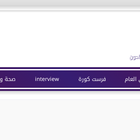
احون
 العام
فرست كورة
interview
صحة وج