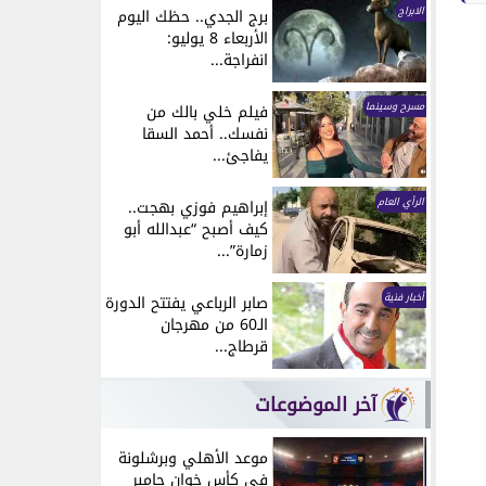
الابراج
برج الجدي.. حظك اليوم
الأربعاء 8 يوليو:
انفراجة...
مسرح وسينما
فيلم خلي بالك من
نفسك.. أحمد السقا
يفاجئ...
الرأي العام
إبراهيم فوزي بهجت..
كيف أصبح “عبدالله أبو
زمارة”...
أخبار فنية
صابر الرباعي يفتتح الدورة
الـ60 من مهرجان
قرطاج...
آخر الموضوعات
موعد الأهلي وبرشلونة
في كأس خوان جامبر