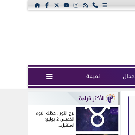
مال
نميمة
الأكثر قراءة
الابراج
برج الثور.. حظك اليوم
الخميس 2 يوليو:
استقبل...