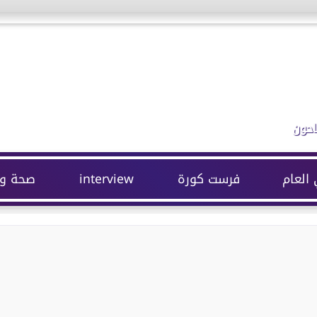
احون
 العام
فرست كورة
interview
صحة وج