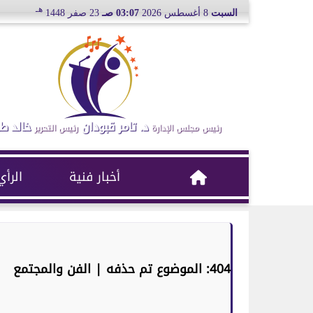
هـ
السبت
8 أغسطس 2026
03:07 صـ
23 صفر 1448
د. تامر قبودان
خالد ط
رئيس مجلس الإدارة
رئيس التحرير
أخبار فنية
الرأي
404: الموضوع تم حذفه | الفن والمجتمع