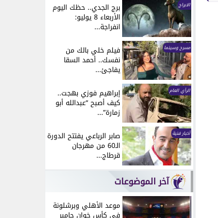
الابراج
برج الجدي.. حظك اليوم
الأربعاء 8 يوليو:
انفراجة...
مسرح وسينما
فيلم خلي بالك من
نفسك.. أحمد السقا
يفاجئ...
الرأي العام
إبراهيم فوزي بهجت..
كيف أصبح “عبدالله أبو
زمارة”...
أخبار فنية
صابر الرباعي يفتتح الدورة
الـ60 من مهرجان
قرطاج...
آخر الموضوعات
موعد الأهلي وبرشلونة
في كأس خوان جامبر