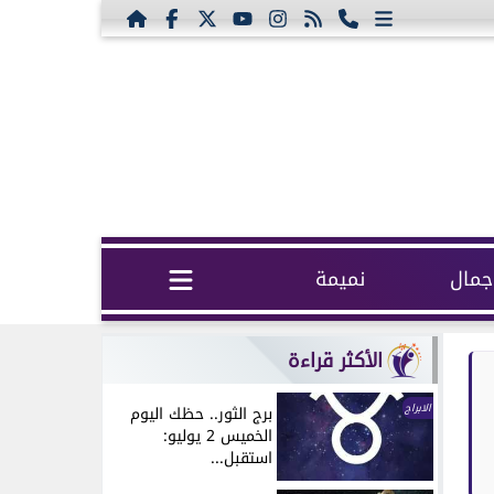
مال
نميمة
الأكثر قراءة
الابراج
برج الثور.. حظك اليوم
الخميس 2 يوليو:
استقبل...