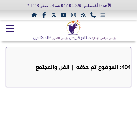
هـ
الأحد
9 أغسطس 2026
04:10 صـ
24 صفر 1448
د. تامر قبودان
خالد طاحون
رئيس مجلس الإدارة
رئيس التحرير
404: الموضوع تم حذفه | الفن والمجتمع