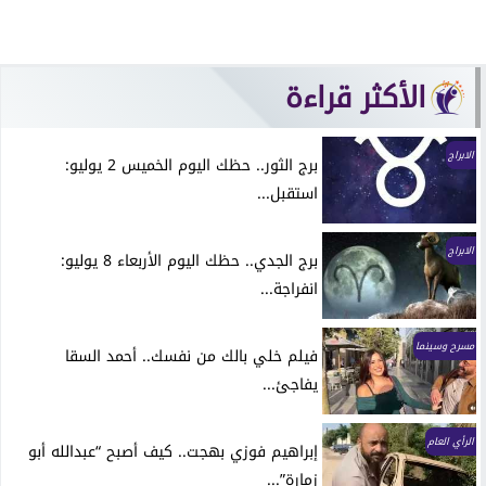
الأكثر قراءة
الابراج
برج الثور.. حظك اليوم الخميس 2 يوليو:
استقبل...
الابراج
برج الجدي.. حظك اليوم الأربعاء 8 يوليو:
انفراجة...
مسرح وسينما
فيلم خلي بالك من نفسك.. أحمد السقا
يفاجئ...
الرأي العام
إبراهيم فوزي بهجت.. كيف أصبح “عبدالله أبو
زمارة”...