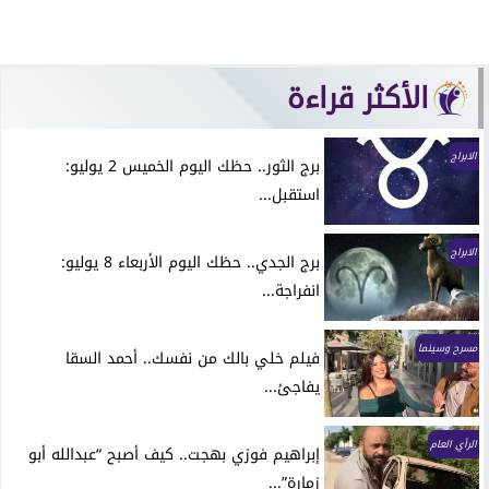
الأكثر قراءة
الابراج
برج الثور.. حظك اليوم الخميس 2 يوليو:
استقبل...
الابراج
برج الجدي.. حظك اليوم الأربعاء 8 يوليو:
انفراجة...
مسرح وسينما
فيلم خلي بالك من نفسك.. أحمد السقا
يفاجئ...
الرأي العام
إبراهيم فوزي بهجت.. كيف أصبح “عبدالله أبو
زمارة”...