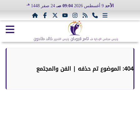
هـ
الأحد
9 أغسطس 2026
09:04 صـ
24 صفر 1448
د. تامر قبودان
خالد طاحون
رئيس مجلس الإدارة
رئيس التحرير
404: الموضوع تم حذفه | الفن والمجتمع