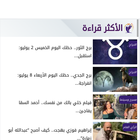
الأكثر قراءة
الابراج
برج الثور.. حظك اليوم الخميس 2 يوليو:
استقبل...
الابراج
برج الجدي.. حظك اليوم الأربعاء 8 يوليو:
انفراجة...
مسرح وسينما
فيلم خلي بالك من نفسك.. أحمد السقا
يفاجئ...
الرأي العام
إبراهيم فوزي بهجت.. كيف أصبح “عبدالله أبو
زمارة”...