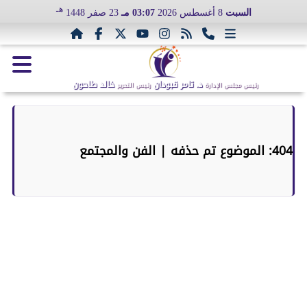
هـ
السبت
8 أغسطس 2026
03:07 مـ
23 صفر 1448
د. تامر قبودان
خالد طاحون
رئيس مجلس الإدارة
رئيس التحرير
404: الموضوع تم حذفه | الفن والمجتمع