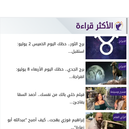
الأكثر قراءة
الابراج
برج الثور.. حظك اليوم الخميس 2 يوليو:
استقبل...
الابراج
برج الجدي.. حظك اليوم الأربعاء 8 يوليو:
انفراجة...
مسرح وسينما
فيلم خلي بالك من نفسك.. أحمد السقا
يفاجئ...
الرأي العام
إبراهيم فوزي بهجت.. كيف أصبح “عبدالله أبو
زمارة”...