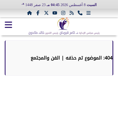
هـ
السبت
8 أغسطس 2026
04:45 مـ
23 صفر 1448
د. تامر قبودان
خالد طاحون
رئيس مجلس الإدارة
رئيس التحرير
404: الموضوع تم حذفه | الفن والمجتمع