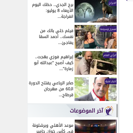
الابراج
برج الجدي.. حظك اليوم
الأربعاء 8 يوليو:
انفراجة...
مسرح وسينما
فيلم خلي بالك من
نفسك.. أحمد السقا
يفاجئ...
الرأي العام
إبراهيم فوزي بهجت..
كيف أصبح “عبدالله أبو
زمارة”...
أخبار فنية
صابر الرباعي يفتتح الدورة
الـ60 من مهرجان
قرطاج...
آخر الموضوعات
موعد الأهلي وبرشلونة
في كأس خوان جامبر