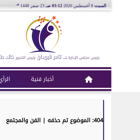
هـ
السبت
8 أغسطس 2026
03:12 صـ
23 صفر 1448
د. تامر قبودان
خالد ط
رئيس مجلس الإدارة
رئيس التحرير
أخبار فنية
الرأي
404: الموضوع تم حذفه | الفن والمجتمع