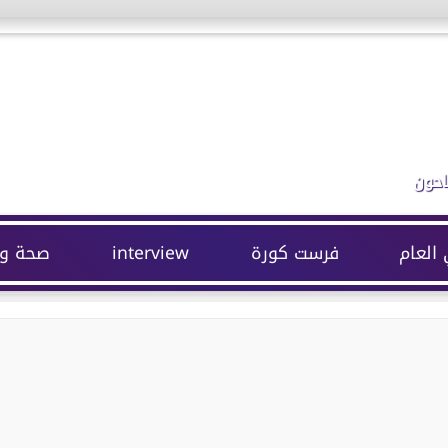
احون
 العام
فرست كورة
interview
صحة وج