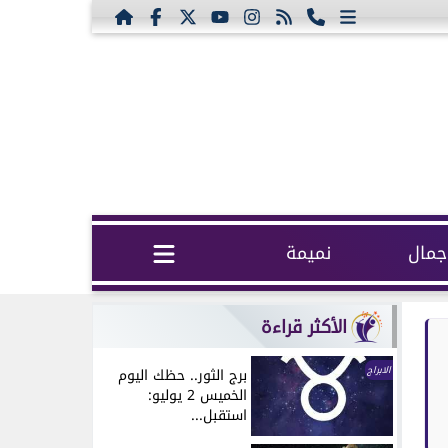
مال
نميمة
الأكثر قراءة
الابراج
برج الثور.. حظك اليوم
الخميس 2 يوليو:
استقبل...