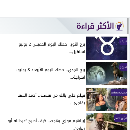
الأكثر قراءة
الابراج
برج الثور.. حظك اليوم الخميس 2 يوليو:
استقبل...
الابراج
برج الجدي.. حظك اليوم الأربعاء 8 يوليو:
انفراجة...
مسرح وسينما
فيلم خلي بالك من نفسك.. أحمد السقا
يفاجئ...
الرأي العام
إبراهيم فوزي بهجت.. كيف أصبح “عبدالله أبو
زمارة”...