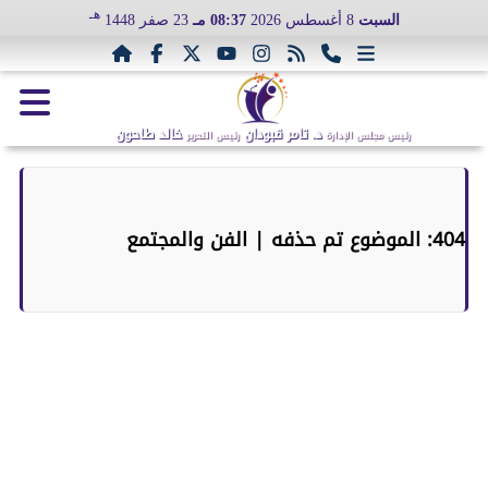
هـ
السبت
8 أغسطس 2026
08:37 مـ
23 صفر 1448
د. تامر قبودان
خالد طاحون
رئيس مجلس الإدارة
رئيس التحرير
404: الموضوع تم حذفه | الفن والمجتمع