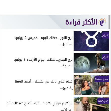
الأكثر قراءة
الابراج
برج الثور.. حظك اليوم الخميس 2 يوليو:
استقبل...
الابراج
برج الجدي.. حظك اليوم الأربعاء 8 يوليو:
انفراجة...
مسرح وسينما
فيلم خلي بالك من نفسك.. أحمد السقا
يفاجئ...
الرأي العام
إبراهيم فوزي بهجت.. كيف أصبح “عبدالله أبو
زمارة”...