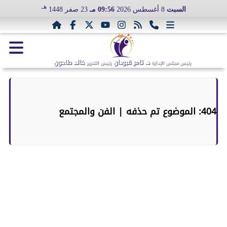
هـ
السبت
8 أغسطس 2026
09:56 مـ
23 صفر 1448
د. تامر قبودان
خالد طاحون
رئيس مجلس الإدارة
رئيس التحرير
404: الموضوع تم حذفه | الفن والمجتمع