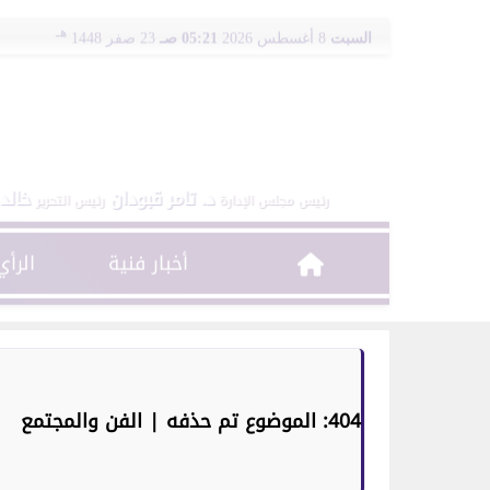
هـ
السبت
8 أغسطس 2026
05:21 صـ
23 صفر 1448
د. تامر قبودان
خالد ط
رئيس مجلس الإدارة
رئيس التحرير
أخبار فنية
الرأي
404: الموضوع تم حذفه | الفن والمجتمع