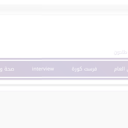
احون
 العام
فرست كورة
interview
صحة وج