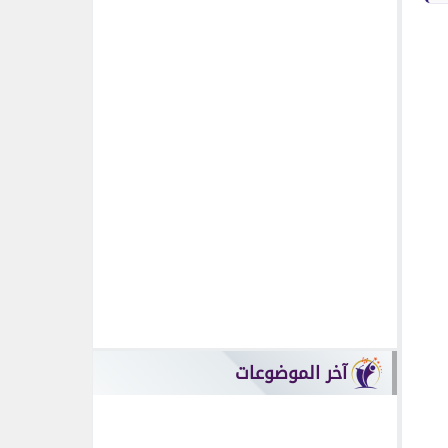
الابراج
برج الجدي.. حظك اليوم
الأربعاء 8 يوليو:
انفراجة...
مسرح وسينما
فيلم خلي بالك من
نفسك.. أحمد السقا
يفاجئ...
الرأي العام
إبراهيم فوزي بهجت..
كيف أصبح “عبدالله أبو
زمارة”...
أخبار فنية
صابر الرباعي يفتتح الدورة
الـ60 من مهرجان
قرطاج...
آخر الموضوعات
موعد الأهلي وبرشلونة
في كأس خوان جامبر