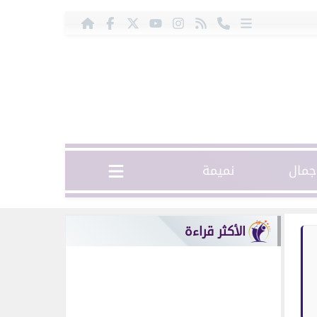
مال
نميمة
الأكثر قراءة
الابراج
برج الثور.. حظك اليوم
الخميس 2 يوليو:
استقبل...