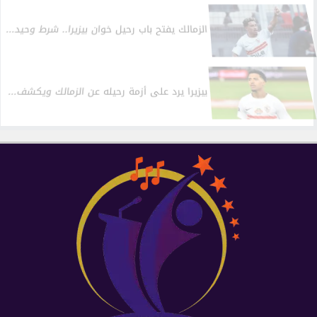
الزمالك يفتح باب رحيل خوان بيزيرا.. شرط وحيد...
بيزيرا يرد على أزمة رحيله عن الزمالك ويكشف...