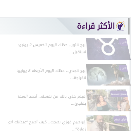
الأكثر قراءة
الابراج
برج الثور.. حظك اليوم الخميس 2 يوليو:
استقبل...
الابراج
برج الجدي.. حظك اليوم الأربعاء 8 يوليو:
انفراجة...
مسرح وسينما
فيلم خلي بالك من نفسك.. أحمد السقا
يفاجئ...
الرأي العام
إبراهيم فوزي بهجت.. كيف أصبح “عبدالله أبو
زمارة”...