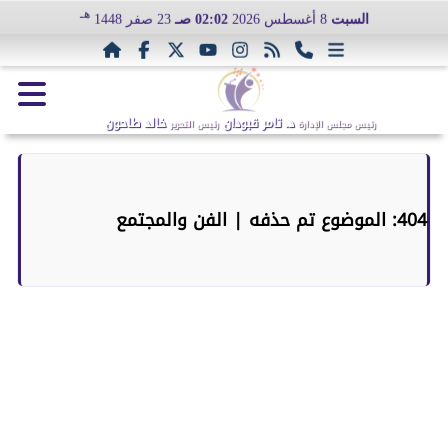
هـ
السبت
8 أغسطس 2026
02:02 صـ
23 صفر 1448
د. تامر قبودان
خالد طاحون
رئيس مجلس الإدارة
رئيس التحرير
404: الموضوع تم حذفه | الفن والمجتمع