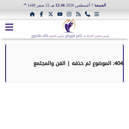
هـ
الجمعة
7 أغسطس 2026
12:46 مـ
22 صفر 1448
د. تامر قبودان
خالد طاحون
رئيس مجلس الإدارة
رئيس التحرير
404: الموضوع تم حذفه | الفن والمجتمع