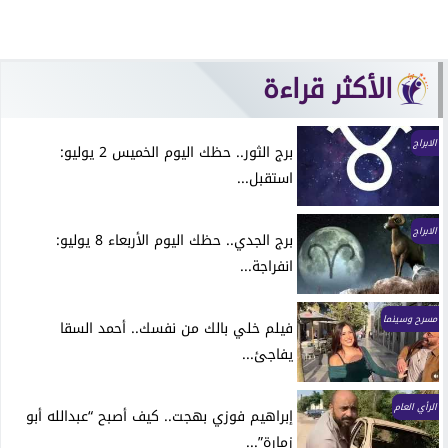
الأكثر قراءة
الابراج
برج الثور.. حظك اليوم الخميس 2 يوليو:
استقبل...
الابراج
برج الجدي.. حظك اليوم الأربعاء 8 يوليو:
انفراجة...
مسرح وسينما
فيلم خلي بالك من نفسك.. أحمد السقا
يفاجئ...
الرأي العام
إبراهيم فوزي بهجت.. كيف أصبح “عبدالله أبو
زمارة”...