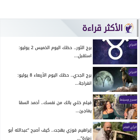
الأكثر قراءة
الابراج
برج الثور.. حظك اليوم الخميس 2 يوليو:
استقبل...
الابراج
برج الجدي.. حظك اليوم الأربعاء 8 يوليو:
انفراجة...
مسرح وسينما
فيلم خلي بالك من نفسك.. أحمد السقا
يفاجئ...
الرأي العام
إبراهيم فوزي بهجت.. كيف أصبح “عبدالله أبو
زمارة”...