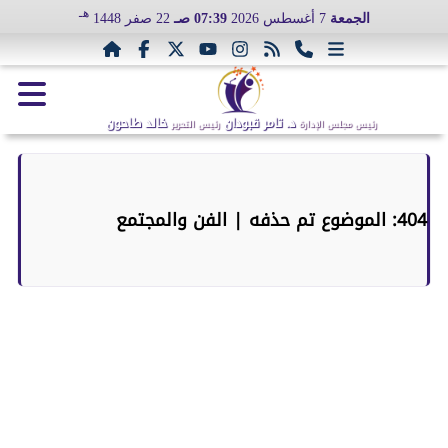
هـ
الجمعة
7 أغسطس 2026
07:39 صـ
22 صفر 1448
د. تامر قبودان
خالد طاحون
رئيس مجلس الإدارة
رئيس التحرير
404: الموضوع تم حذفه | الفن والمجتمع