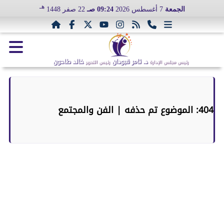
هـ
الجمعة
7 أغسطس 2026
09:24 صـ
22 صفر 1448
د. تامر قبودان
خالد طاحون
رئيس مجلس الإدارة
رئيس التحرير
404: الموضوع تم حذفه | الفن والمجتمع