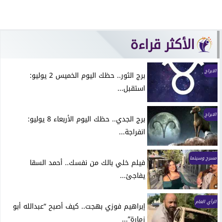
الأكثر قراءة
الابراج
برج الثور.. حظك اليوم الخميس 2 يوليو:
استقبل...
الابراج
برج الجدي.. حظك اليوم الأربعاء 8 يوليو:
انفراجة...
مسرح وسينما
فيلم خلي بالك من نفسك.. أحمد السقا
يفاجئ...
الرأي العام
إبراهيم فوزي بهجت.. كيف أصبح “عبدالله أبو
زمارة”...