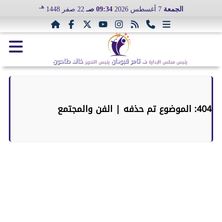
هـ
الجمعة
7 أغسطس 2026
09:34 صـ
22 صفر 1448
د. تامر قبودان
خالد طاحون
رئيس مجلس الإدارة
رئيس التحرير
404: الموضوع تم حذفه | الفن والمجتمع