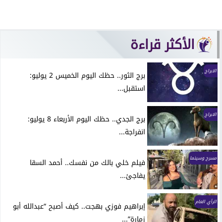
الأكثر قراءة
الابراج
برج الثور.. حظك اليوم الخميس 2 يوليو:
استقبل...
الابراج
برج الجدي.. حظك اليوم الأربعاء 8 يوليو:
انفراجة...
مسرح وسينما
فيلم خلي بالك من نفسك.. أحمد السقا
يفاجئ...
الرأي العام
إبراهيم فوزي بهجت.. كيف أصبح “عبدالله أبو
زمارة”...