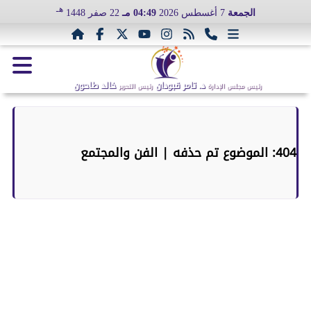
هـ
الجمعة
7 أغسطس 2026
04:49 مـ
22 صفر 1448
د. تامر قبودان
خالد طاحون
رئيس مجلس الإدارة
رئيس التحرير
404: الموضوع تم حذفه | الفن والمجتمع