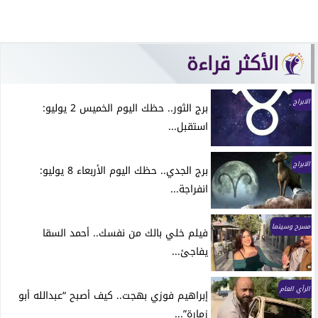
الأكثر قراءة
الابراج
برج الثور.. حظك اليوم الخميس 2 يوليو:
استقبل...
الابراج
برج الجدي.. حظك اليوم الأربعاء 8 يوليو:
انفراجة...
مسرح وسينما
فيلم خلي بالك من نفسك.. أحمد السقا
يفاجئ...
الرأي العام
إبراهيم فوزي بهجت.. كيف أصبح “عبدالله أبو
زمارة”...