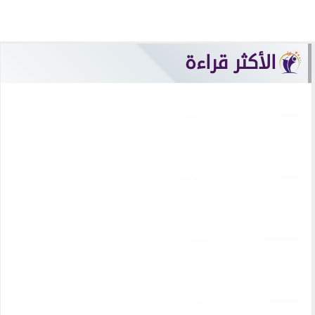
الأكثر قراءة
الابراج
برج الثور.. حظك اليوم الخميس 2 يوليو:
استقبل...
الابراج
برج الجدي.. حظك اليوم الأربعاء 8 يوليو:
انفراجة...
مسرح وسينما
فيلم خلي بالك من نفسك.. أحمد السقا
يفاجئ...
الرأي العام
إبراهيم فوزي بهجت.. كيف أصبح “عبدالله أبو
زمارة”...