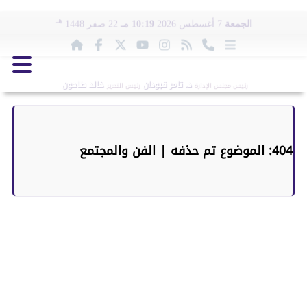
هـ
الجمعة
7 أغسطس 2026
10:19 مـ
22 صفر 1448
د. تامر قبودان
خالد طاحون
رئيس مجلس الإدارة
رئيس التحرير
404: الموضوع تم حذفه | الفن والمجتمع