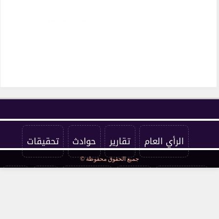
الزمالك يفتح باب رحيل خوان بيزيرا.. شرط وحيد...
بيزيرا يرد على أزمة رحيله عن الزمالك ويكشف...