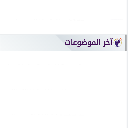
أخبار فنية
صابر الرباعي يفتتح الدورة الـ60 من مهرجان
قرطاج...
آخر الموضوعات
موعد الأهلي وبرشلونة في كأس خوان جامبر
2026.....
محمد صلاح يبدأ مشواره مع طرابزون سبور
وسط...
يويفا يرفض إنهاء المقاطعة ويتمسك بموقفه
ضد إنفانتينو.....