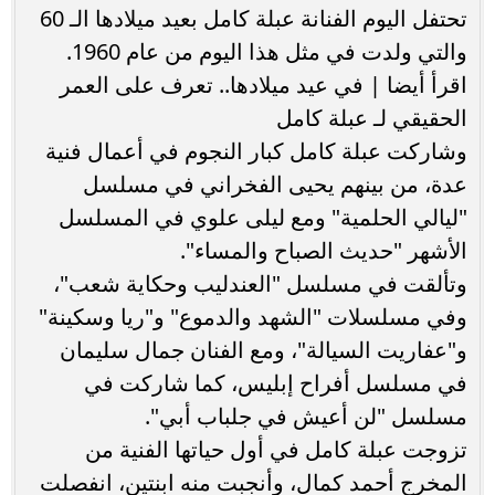
تحتفل اليوم الفنانة عبلة كامل بعيد ميلادها الـ 60
والتي ولدت في مثل هذا اليوم من عام 1960.
اقرأ أيضا | في عيد ميلادها.. تعرف على العمر
الحقيقي لـ عبلة كامل
وشاركت عبلة كامل كبار النجوم في أعمال فنية
عدة، من بينهم يحيى الفخراني في مسلسل
"ليالي الحلمية" ومع ليلى علوي في المسلسل
الأشهر "حديث الصباح والمساء".
وتألقت في مسلسل "العندليب وحكاية شعب"،
وفي مسلسلات "الشهد والدموع" و"ريا وسكينة"
و"عفاريت السيالة"، ومع الفنان جمال سليمان
في مسلسل أفراح إبليس، كما شاركت في
مسلسل "لن أعيش في جلباب أبي".
تزوجت عبلة كامل في أول حياتها الفنية من
المخرج أحمد كمال، وأنجبت منه ابنتين، انفصلت