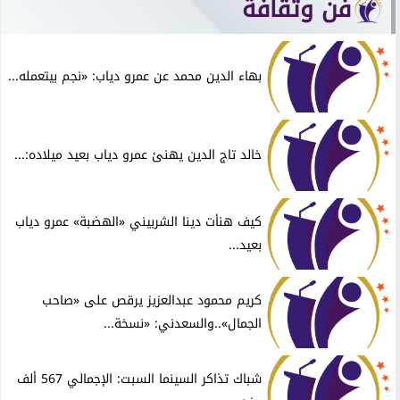
فن وثقافة
بهاء الدين محمد عن عمرو دياب: «نجم بيتعمله...
خالد تاج الدين يهنئ عمرو دياب بعيد ميلاده:...
كيف هنأت دينا الشربيني «الهضبة» عمرو دياب
بعيد...
كريم محمود عبدالعزيز يرقص على «صاحب
الجمال»..والسعدني: «نسخة...
شباك تذاكر السينما السبت: الإجمالي 567 ألف