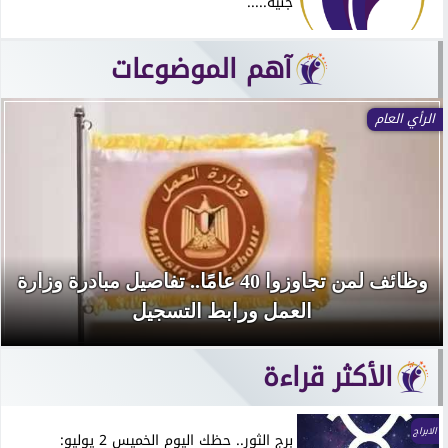
جنيه.....
آهم الموضوعات
عالمي
ظائف لمن تجاوزوا 40 عامًا.. تفاصيل مبادرة وزارة
ابط التسجيل
بالتزامن 
الأكثر قراءة
الابراج
برج الثور.. حظك اليوم الخميس 2 يوليو: