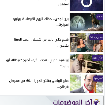
استقبل...
الابراج
برج الجدي.. حظك اليوم الأربعاء 8 يوليو:
انفراجة...
مسرح وسينما
فيلم خلي بالك من نفسك.. أحمد السقا
يفاجئ...
الرأي العام
إبراهيم فوزي بهجت.. كيف أصبح “عبدالله أبو
زمارة”...
أخبار فنية
صابر الرباعي يفتتح الدورة الـ60 من مهرجان
قرطاج...
آخر الموضوعات