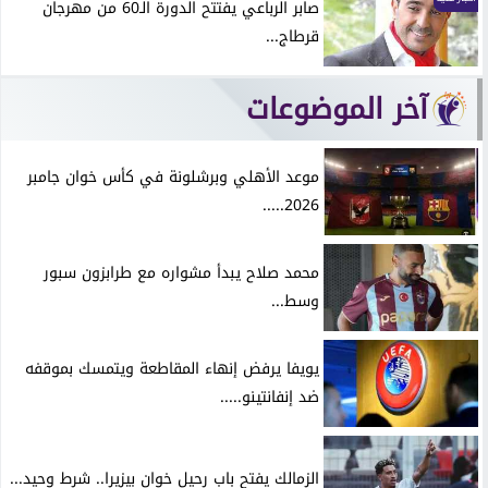
صابر الرباعي يفتتح الدورة الـ60 من مهرجان
قرطاج...
آخر الموضوعات
موعد الأهلي وبرشلونة في كأس خوان جامبر
2026.....
محمد صلاح يبدأ مشواره مع طرابزون سبور
وسط...
يويفا يرفض إنهاء المقاطعة ويتمسك بموقفه
ضد إنفانتينو.....
الزمالك يفتح باب رحيل خوان بيزيرا.. شرط وحيد...