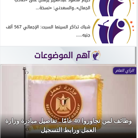
الجمال»..والسعدني: «نسخة...
شباك تذاكر السينما السبت: الإجمالي 567 ألف
جنيه.....
آهم الموضوعات
الرأي العام
وظائف لمن تجاوزوا 40 عامًا.. تفاصيل مبادرة وزارة
العمل ورابط التسجيل