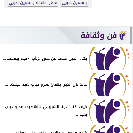
ياسمين صبرى
سعر اطلالة ياسمين صبري
فن وثقافة
بهاء الدين محمد عن عمرو دياب: «نجم بيتعمله...
خالد تاج الدين يهنئ عمرو دياب بعيد ميلاده:...
كيف هنأت دينا الشربيني «الهضبة» عمرو دياب
بعيد...
كريم محمود عبدالعزيز يرقص على «صاحب